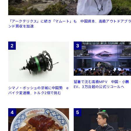
「アークテリクス」に続き「マムート」も 中国資本、高級アウトドアブ
ンド買収を加速
2
3
猛暑で沈む高級MPV 中国・小鵬
EV、3万台超の公式リコールへ
シマノ・ボッシュの牙城に中国勢 e
バイク変速機、トルク2倍で挑む
4
5