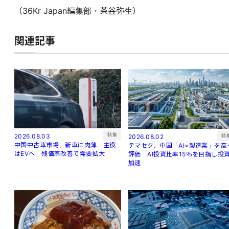
（36Kr Japan編集部・茶谷弥生）
関連記事
特集
2026.08.03
特
2026.08.02
中国中古車市場、新車に肉薄 主役
テマセク、中国「AI×製造業」を高
はEVへ 残価率改善で需要拡大
評価 AI投資比率15％を目指し投
加速