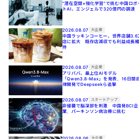
"潜在空間×強化学習"で挑む中国ロボ
トAI、エンジェルで320億円の調達
2026.08.07
大企業
中国ラッキンコーヒー、世界店舗3.6
店に拡大 既存店減収でも利益成長
持
2026.08.07
大企業
アリババ、最上位AIモデル
「Qwen3.8-Max」を発表。16日間
律開発でDeepseekら追撃
2026.08.07
スタートアップ
非侵襲で脳深部を刺激 中国発BCI企
業、パーキンソン病治療に挑む
2026.08.06
大企業