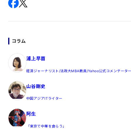
コラム
浦上早苗
経済ジャーナリスト/法政大MBA教員/Yahoo公式コメンテータ
山谷剛史
中国アジアITライター
阿生
「東京で中華を食らう」