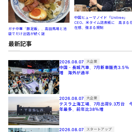
中国ヒューマノイド「Unitree」
CEO、米タイム誌表紙に 高まる
在感、強まる規制
ガチ中華「豚足飯」、高田馬場と池
袋でだけ出店が続く謎
最新記事
2026.08.07
大企業
中国・長城汽車、7月新車販売3.5％
増 海外が過半
2026.08.07
大企業
テスラ上海工場、7月出荷9.3万台 
年最多、前年比38％増
2026.08.07
スタートアップ