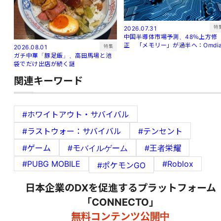
特
2026.07.31
中国半導体市場予測、48％上方修
正 「メモリー」が過半へ：Omdi
特集
2026.08.01
ガチ中華「豚足飯」、高田馬場と池
袋でだけ出店が続く謎
関連キーワード
#ホワイトアウト・サバイバル
#ラストウォー：サバイバル
#テンセント
#ゲーム
#モバイルゲーム
#王者栄耀
#PUBG MOBILE
#Roblox
#ポケモンGO
日本企業のDXを促進するプラットフォーム
「CONNECTO」
無料コンテンツ公開中