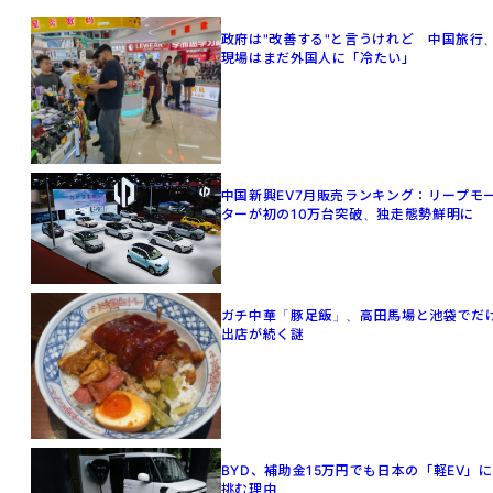
政府は"改善する"と言うけれど 中国旅行
現場はまだ外国人に「冷たい」
中国新興EV7月販売ランキング：リープモ
ターが初の10万台突破、独走態勢鮮明に
ガチ中華「豚足飯」、高田馬場と池袋でだ
出店が続く謎
BYD、補助金15万円でも日本の「軽EV」に
挑む理由