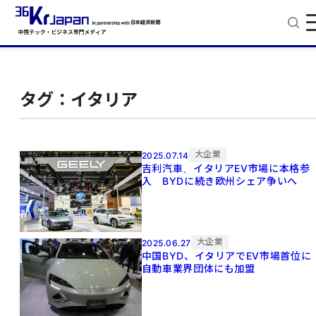
タグ：イタリア
大企業
2025.07.14
吉利汽車、イタリアEV市場に本格参
入 BYDに続き欧州シェア争いへ
大企業
2025.06.27
中国BYD、イタリアでEV市場首位
自動車業界団体にも加盟