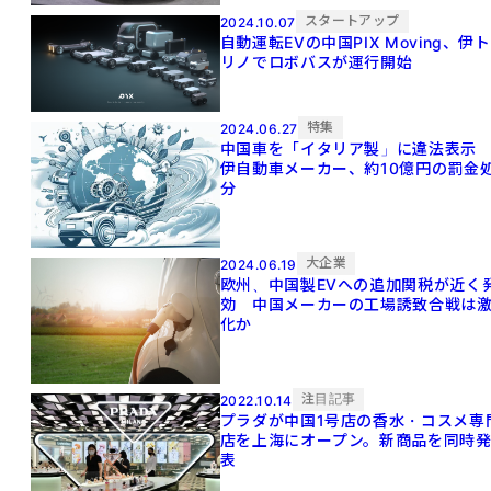
スタートアップ
2024.10.07
自動運転EVの中国PIX Moving、伊ト
リノでロボバスが運行開始
特集
2024.06.27
中国車を「イタリア製」に違法表
伊自動車メーカー、約10億円の罰金
分
大企業
2024.06.19
欧州、中国製EVへの追加関税が近く
効 中国メーカーの工場誘致合戦は
化か
注目記事
2022.10.14
プラダが中国1号店の香水・コスメ専
店を上海にオープン。新商品を同時
表