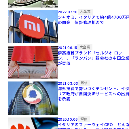
大企業
2022.07.20
シャオミ、イタリアで約4億4700万
の罰金 保証修理拒否で
大企業
2021.06.15
伊高級靴ブランド「セルジオ ロッ
シ」、「ランバン」親会社の中国企
が買収
短信
2021.03.03
海外投資で勢いづくテンセント、イ
リア政府が自国決済サービスへの出
を承認
短信
2020.10.06
イタリアのファーウェイCEO「どん