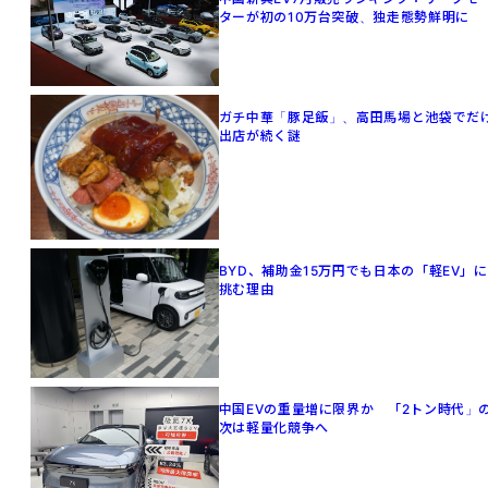
ターが初の10万台突破、独走態勢鮮明に
ガチ中華「豚足飯」、高田馬場と池袋でだ
出店が続く謎
BYD、補助金15万円でも日本の「軽EV」に
挑む理由
中国EVの重量増に限界か 「2トン時代」
次は軽量化競争へ