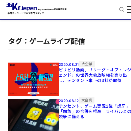
タグ：ゲームライブ配信
大企業
2020.08.21
ビリビリ動画、「リーグ・オブ・レ
ェンド」の世界大会放映権を売り出
し、テンセント傘下の3社が取得
大企業
2020.08.12
テンセント、ゲーム実況2強「虎牙」
「闘魚」の合併を推進 ライバルと
競争に備える