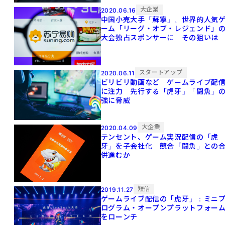
大企業
2020.06.16
中国小売大手「蘇寧」、世界的人気
ーム「リーグ・オブ・レジェンド」
大会独占スポンサーに その狙いは
スタートアップ
2020.06.11
ビリビリ動画など ゲームライブ配
に注力 先行する「虎牙」「闘魚」の
強に脅威
大企業
2020.04.09
テンセント、ゲーム実況配信の「虎
牙」を子会社化 競合「闘魚」との
併進むか
短信
2019.11.27
ゲームライブ配信の「虎牙」：ミニ
ログラム・オープンプラットフォー
をローンチ