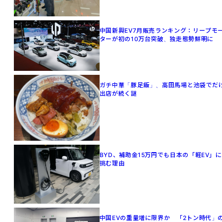
中国新興EV7月販売ランキング：リープモ
ターが初の10万台突破、独走態勢鮮明に
ガチ中華「豚足飯」、高田馬場と池袋でだ
出店が続く謎
BYD、補助金15万円でも日本の「軽EV」に
挑む理由
中国EVの重量増に限界か 「2トン時代」