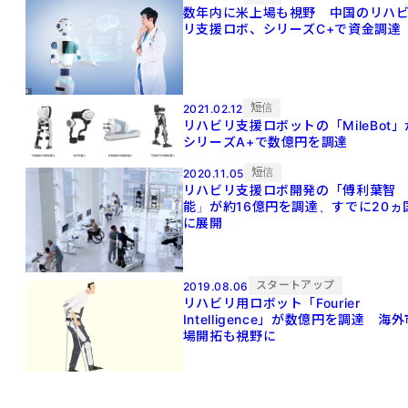
数年内に米上場も視野 中国のリハ
リ支援ロボ、シリーズC+で資金調達
短信
2021.02.12
リハビリ支援ロボットの「MileBot」
シリーズA+で数億円を調達
短信
2020.11.05
リハビリ支援ロボ開発の「傅利葉智
能」が約16億円を調達、すでに20ヵ
に展開
スタートアップ
2019.08.06
リハビリ用ロボット「Fourier
Intelligence」が数億円を調達 海
場開拓も視野に