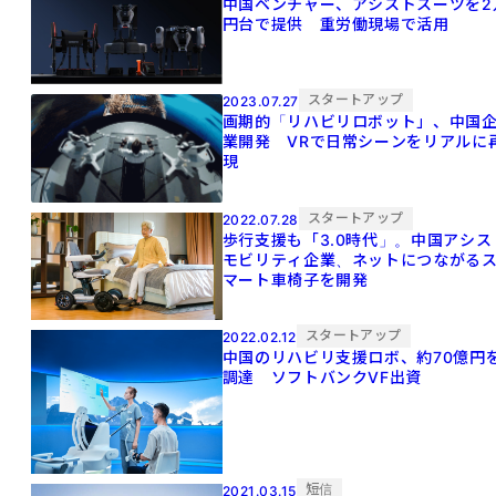
中国ベンチャー、アシストスーツを2
円台で提供 重労働現場で活用
スタートアップ
2023.07.27
画期的「リハビリロボット」、中国
業開発 VRで日常シーンをリアルに
現
スタートアップ
2022.07.28
歩行支援も「3.0時代」。中国アシス
モビリティ企業、ネットにつながる
マート車椅子を開発
スタートアップ
2022.02.12
中国のリハビリ支援ロボ、約70億円
調達 ソフトバンクVF出資
短信
2021.03.15