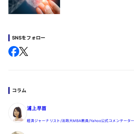
SNSをフォロー
コラム
浦上早苗
経済ジャーナリスト/法政大MBA教員/Yahoo公式コメンテータ