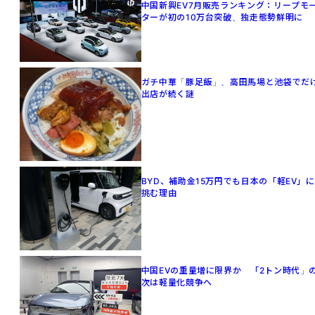
中国新興EV7月販売ランキング：リープモ
ターが初の10万台突破、独走態勢鮮明に
ガチ中華「豚足飯」、高田馬場と池袋でだ
出店が続く謎
BYD、補助金15万円でも日本の「軽EV」に
挑む理由
中国EVの重量増に限界か 「2トン時代」
次は軽量化競争へ