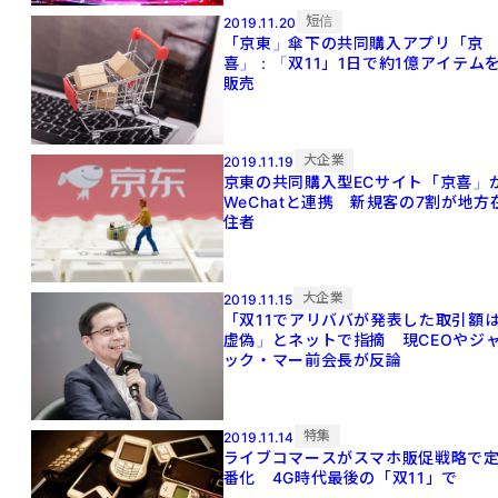
短信
2019.11.20
「京東」傘下の共同購入アプリ「京
喜」：「双11」1日で約1億アイテム
販売
大企業
2019.11.19
京東の共同購入型ECサイト「京喜」
WeChatと連携 新規客の7割が地方
住者
大企業
2019.11.15
「双11でアリババが発表した取引額
虚偽」とネットで指摘 現CEOやジ
ック・マー前会長が反論
特集
2019.11.14
ライブコマースがスマホ販促戦略で
番化 4G時代最後の「双11」で