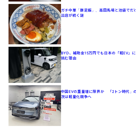
ガチ中華「豚足飯」、高田馬場と池袋でだ
出店が続く謎
BYD、補助金15万円でも日本の「軽EV」に
挑む理由
中国EVの重量増に限界か 「2トン時代」
次は軽量化競争へ