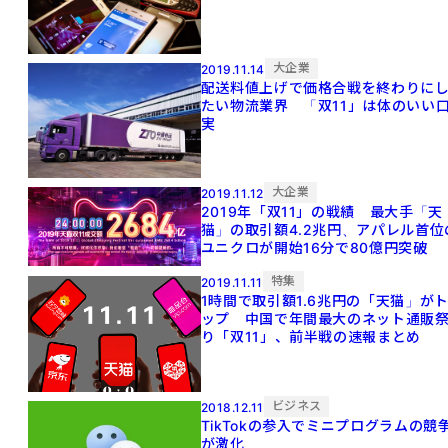
大企業
2019.11.14
配送料値上げで価格合戦を終わりに
たい物流業界 「双11」は体のいい
実
大企業
2019.11.12
2019年「双11」の戦績 最大手「天
猫」の取引額4.2兆円、アパレル首位
ユニクロが開始16分で80億円突破
特集
2019.11.11
1時間で取引額1.6兆円の「天猫」が
ップ 中国で年間最大のネット通販
り「双11」、前半戦の速報まとめ
ビジネス
2018.12.11
TikTokの参入でミニプログラムの競
が激化