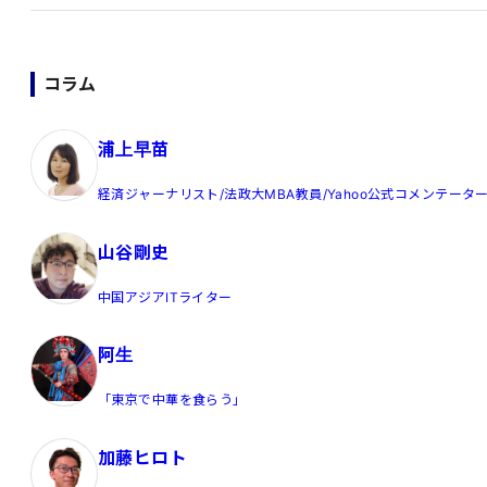
コラム
浦上早苗
経済ジャーナリスト/法政大MBA教員/Yahoo公式コメンテータ
山谷剛史
中国アジアITライター
阿生
「東京で中華を食らう」
加藤ヒロト