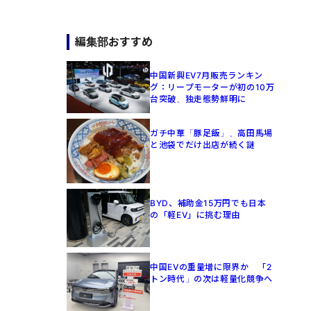
編集部おすすめ
中国新興EV7月販売ランキン
グ：リープモーターが初の10万
台突破、独走態勢鮮明に
ガチ中華「豚足飯」、高田馬場
と池袋でだけ出店が続く謎
BYD、補助金15万円でも日本
の「軽EV」に挑む理由
中国EVの重量増に限界か 「2
トン時代」の次は軽量化競争へ