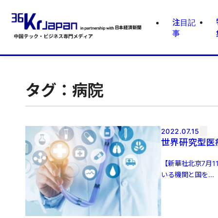
注目記
事
タグ：病院
2022.07.15
世界研究型医
【新華社北京7月
いる機関と国を...