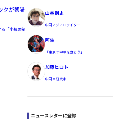
員/Yahoo公式コメンテーター
ックが朝陽
山谷剛史
中国アジアITライター
する「小蘋果兒
阿生
「東京で中華を食らう」
加藤ヒロト
中国車研究家
ニュースレターに登録