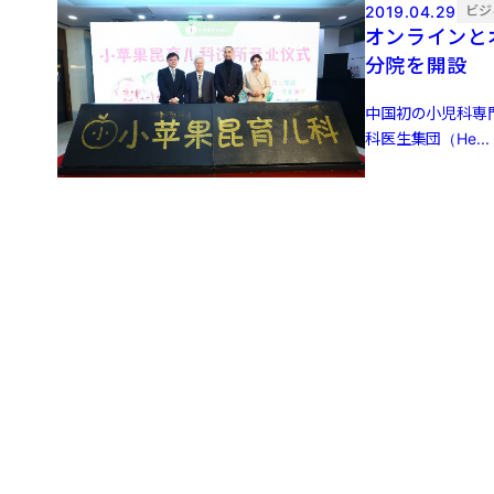
2019.04.29
ビジ
オンラインと
分院を開設
中国初の小児科専
科医生集団（He...