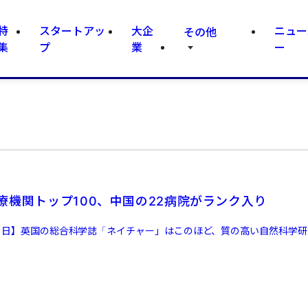
特
スタートアッ
大企
ニュー
その他
集
プ
業
ー
療機関トップ100、中国の22病院がランク入り
11日】英国の総合科学誌「ネイチャー」はこのほど、質の高い自然科学