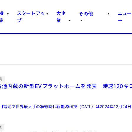
特
スタートアッ
大企
ニュー
その他
集
プ
業
ー
業
、電池内蔵の新型EVプラットホームを発表 時速120キ
用電池で世界最大手の寧徳時代新能源科技（CATL）は2024年12月24
業