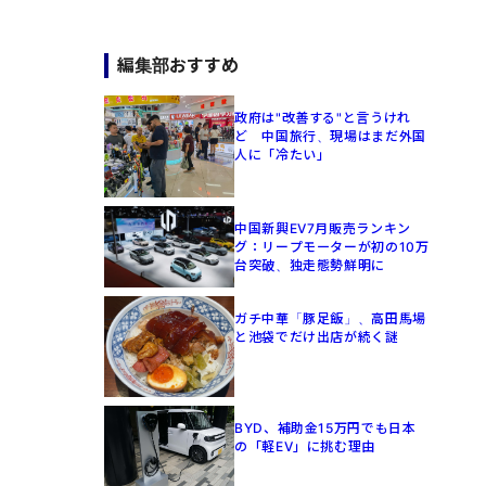
編集部おすすめ
政府は"改善する"と言うけれ
ど 中国旅行、現場はまだ外国
人に「冷たい」
中国新興EV7月販売ランキン
グ：リープモーターが初の10万
台突破、独走態勢鮮明に
ガチ中華「豚足飯」、高田馬場
と池袋でだけ出店が続く謎
BYD、補助金15万円でも日本
の「軽EV」に挑む理由