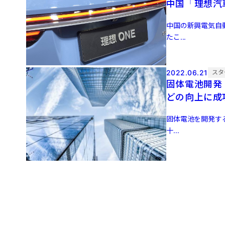
中国「理想汽
中国の新興電気自動
たこ...
2022.06.21
スタ
固体電池開発
どの向上に成
固体電池を開発する
十...