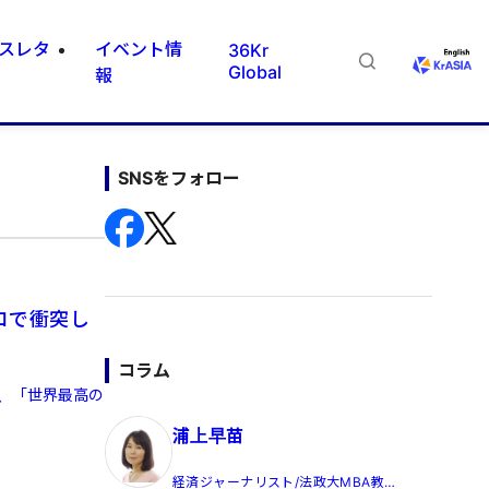
スレタ
イベント情
36Kr
Global
報
SNSをフォロー
ロで衝突し
コラム
日、「世界最高の
浦上早苗
経済ジャーナリスト/法政大MBA教