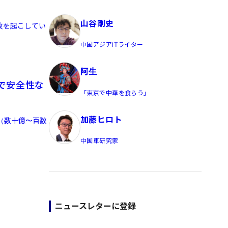
員/Yahoo公式コメンテーター
山谷剛史
事故を起こしてい
中国アジアITライター
阿生
で安全性な
「東京で中華を食らう」
加藤ヒロト
元（数十億〜百数
中国車研究家
ニュースレターに登録