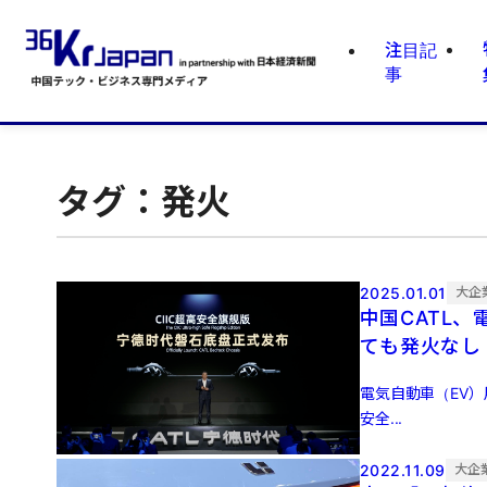
注目記
事
タグ：発火
2025.01.01
大企
中国CATL
ても発火なし
電気自動車（EV）
安全...
2022.11.09
大企