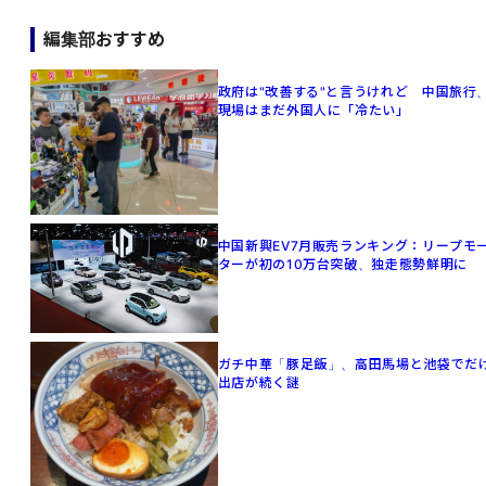
編集部おすすめ
政府は"改善する"と言うけれど 中国旅行
現場はまだ外国人に「冷たい」
中国新興EV7月販売ランキング：リープモ
ターが初の10万台突破、独走態勢鮮明に
ガチ中華「豚足飯」、高田馬場と池袋でだ
出店が続く謎