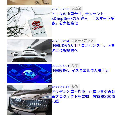
大企業
2025.02.26
トヨタの中国合弁、テンセント
×DeepSeekのAI導入 「スマート接
客」を大幅強化
スタートアップ
2023.02.14
中国LiDAR大手「ロボセンス」、トヨ
タ車にも提供へ
短信
2022.05.01
中国製EV、イスラエルで人気上昇
短信
2022.02.23
アウディと第一汽車、中国で電気自
車プロジェクトを始動 投資額300
元超