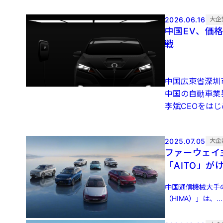
2026.06.16
大企
中国EV、価
戦
中国広東省深圳
中国の自動車業
李斌CEOをはじめ
2025.07.05
大企
ファーウェイ
「AITO」が
中国通信機械大手
（HIMA）」は、...