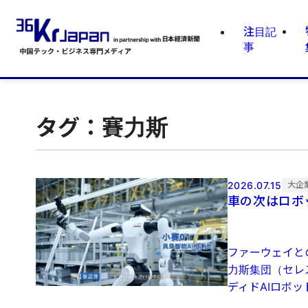
注目記
事
タグ：賽力斯
2026.07.15
大企
車の次はロボ
ファーウェイと
力斯集団（セレ
ディドAIロボッ