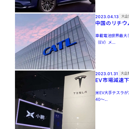
2023.04.13
大企
中国のリチウ
車載電池世界最大
（EV）メ...
2023.01.31
大企
EV市場減速
米EV大手テスラが
40～...