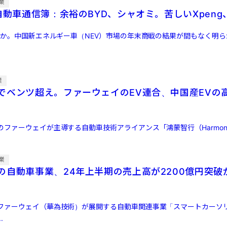
業
自動車通信簿：余裕のBYD、シャオミ。苦しいXpeng、Z
わずか。中国新エネルギー車（NEV）市場の年末商戦の結果が間もなく明
業
でベンツ超え。ファーウェイのEV連合、中国産EVの
ァーウェイが主導する自動車技術アライアンス「鴻蒙智行（Harmony lntel
業
の自動車事業、24年上半期の売上高が2200億円突破
ファーウェイ（華為技術）が展開する自動車関連事業「スマートカーソ
.