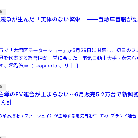
業
格競争が生んだ「実体のない繁栄」——自動車首脳が
市で「大湾区モーターショー」が5月29日に開幕し、初日のフ
界を代表する経営陣が一堂に会した。電気自動車大手・蔚来汽車
、零跑汽車（Leapmotor、リ […]
業
主導のEV連合が止まらない⋯6月販売5.2万台で新興
けん引
の華為技術（ファーウェイ）が主導する電気自動車（EV）ブランド連合