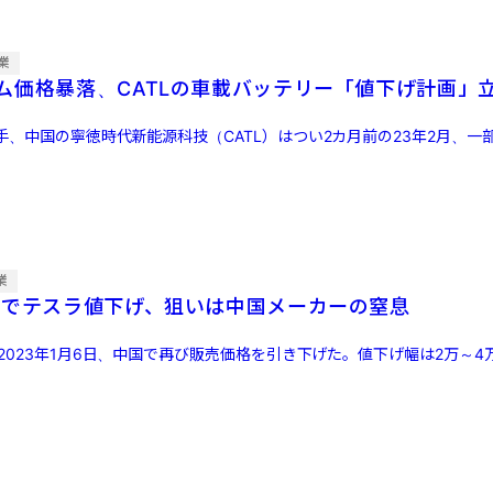
業
ム価格暴落、CATLの車載バッテリー「値下げ計画」
手、中国の寧徳時代新能源科技（CATL）はつい2カ月前の23年2月、一
業
下でテスラ値下げ、狙いは中国メーカーの窒息
2023年1月6日、中国で再び販売価格を引き下げた。値下げ幅は2万～4万