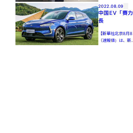
2022.08.09
中国EV「賽
長
【新華社北京8月
（速報値）は、新..