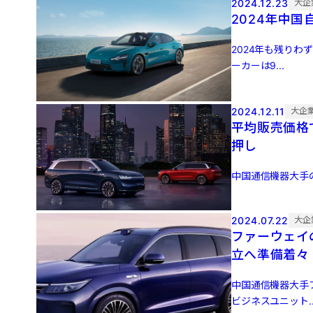
2024.12.23
大企
2024年中国
2024年も残り
ーカーは9...
2024.12.11
大企
平均販売価格
押し
中国通信機器大手のフ
2024.07.22
大企
ファーウェイ
立へ準備着々
中国通信機器大手
ビジネスユニット..