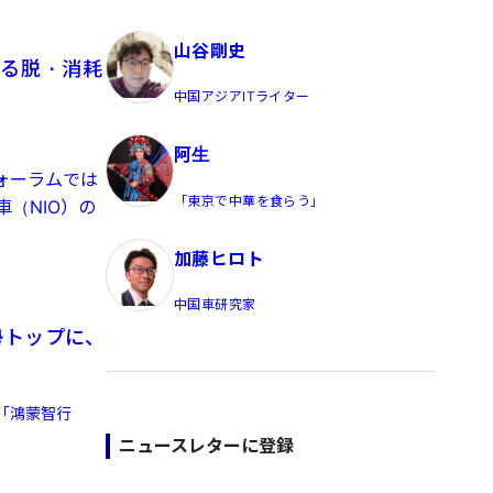
員/Yahoo公式コメンテーター
山谷剛史
語る脱・消耗
中国アジアITライター
阿生
ォーラムでは
「東京で中華を食らう」
（NIO）の
加藤ヒロト
中国車研究家
勢トップに、
「鴻蒙智行
ニュースレターに登録