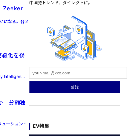
中国発トレンド、ダイレクトに。
eeker
らかになる。各メ
高級化を後
ligen...
か 分離独
リューション・
EV特集