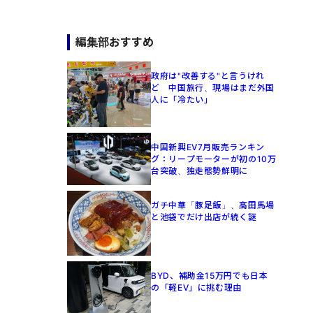
編集部おすすめ
政府は"改善する"と言うけれ
ど 中国旅行、現場はまだ外国
人に「冷たい」
中国新興EV7月販売ランキン
グ：リープモーターが初の10万
台突破、独走態勢鮮明に
ガチ中華「豚足飯」、高田馬場
と池袋でだけ出店が続く謎
BYD、補助金15万円でも日本
の「軽EV」に挑む理由