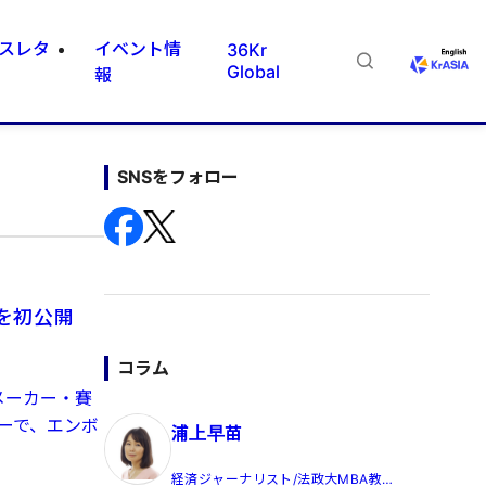
スレタ
イベント情
36Kr
Global
報
SNSをフォロー
を初公開
コラム
メーカー・賽
ーで、エンボ
浦上早苗
経済ジャーナリスト/法政大MBA教