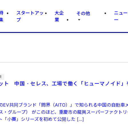
特
スタートアッ
大企
ニュー
その他
集
プ
業
ー
業
ット 中国・セレス、工場で働く「ヒューマノイド」
のEV共同ブランド「問界（AITO）」で知られる中国の自動車
ス・グループ） がこのほど、重慶市の龍興スーパーファクトリ
ト「小賽」シリーズを初めて公開した […]