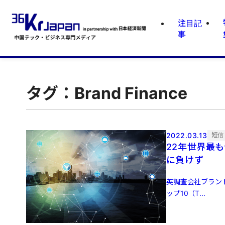
注目記
事
タグ：Brand Finance
2022.03.13
短信
22年世界最
に負けず
英調査会社ブラン
ップ10（T...