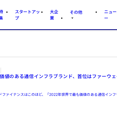
特
スタートアッ
大企
ニュー
その他
集
プ
業
ー
も価値のある通信インフラブランド、首位はファーウェ
ドファイナンスはこのほど、「2022年世界で最も価値のある通信インフ