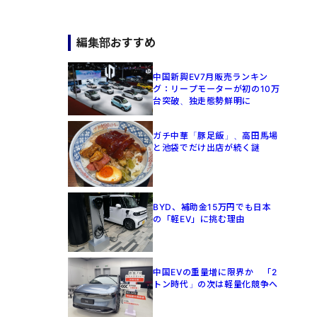
編集部おすすめ
中国新興EV7月販売ランキン
グ：リープモーターが初の10万
台突破、独走態勢鮮明に
ガチ中華「豚足飯」、高田馬場
と池袋でだけ出店が続く謎
BYD、補助金15万円でも日本
の「軽EV」に挑む理由
中国EVの重量増に限界か 「2
トン時代」の次は軽量化競争へ