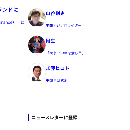
員/Yahoo公式コメンテーター
ランドに
山谷剛史
ance）」に
中国アジアITライター
阿生
「東京で中華を食らう」
加藤ヒロト
中国車研究家
ニュースレターに登録