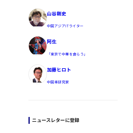
員/Yahoo公式コメンテーター
山谷剛史
中国アジアITライター
阿生
「東京で中華を食らう」
加藤ヒロト
中国車研究家
ニュースレターに登録