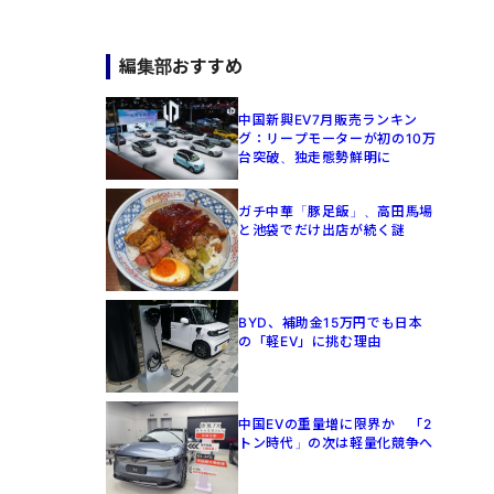
編集部おすすめ
中国新興EV7月販売ランキン
グ：リープモーターが初の10万
台突破、独走態勢鮮明に
ガチ中華「豚足飯」、高田馬場
と池袋でだけ出店が続く謎
BYD、補助金15万円でも日本
の「軽EV」に挑む理由
中国EVの重量増に限界か 「2
トン時代」の次は軽量化競争へ