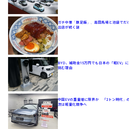
ガチ中華「豚足飯」、高田馬場と池袋でだ
出店が続く謎
BYD、補助金15万円でも日本の「軽EV」に
挑む理由
中国EVの重量増に限界か 「2トン時代」
次は軽量化競争へ