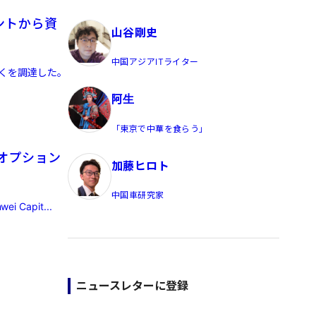
員/Yahoo公式コメンテーター
セントから資
山谷剛史
中国アジアITライター
近くを調達した。
阿生
「東京で中華を食らう」
オプション
加藤ヒロト
中国車研究家
apit...
ニュースレターに登録