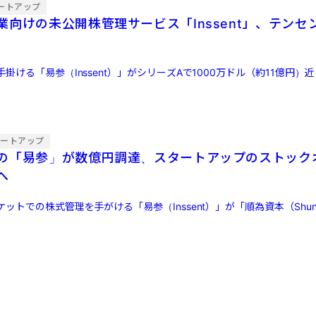
ートアップ
業向けの未公開株管理サービス「Inssent」、テン
掛ける「易参（Inssent）」がシリーズAで1000万ドル（約11億円）
タートアップ
の「易参」が数億円調達、スタートアップのストック
へ
トでの株式管理を手がける「易参（Inssent）」が「順為資本（Shunwei C