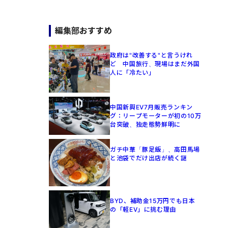
編集部おすすめ
政府は"改善する"と言うけれ
ど 中国旅行、現場はまだ外国
人に「冷たい」
中国新興EV7月販売ランキン
グ：リープモーターが初の10万
台突破、独走態勢鮮明に
ガチ中華「豚足飯」、高田馬場
と池袋でだけ出店が続く謎
BYD、補助金15万円でも日本
の「軽EV」に挑む理由