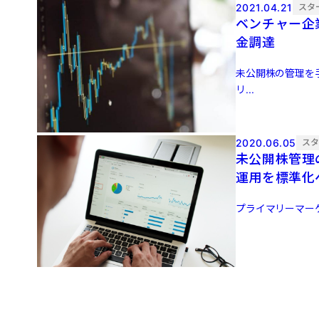
2021.04.21
スタ
ベンチャー企
金調達
未公開株の管理を手
リ...
2020.06.05
ス
未公開株管理
運用を標準化
プライマリーマーケッ