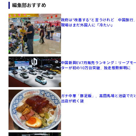
編集部おすすめ
政府は"改善する"と言うけれど 中国旅行
現場はまだ外国人に「冷たい」
中国新興EV7月販売ランキング：リープモ
ターが初の10万台突破、独走態勢鮮明に
ガチ中華「豚足飯」、高田馬場と池袋でだ
出店が続く謎