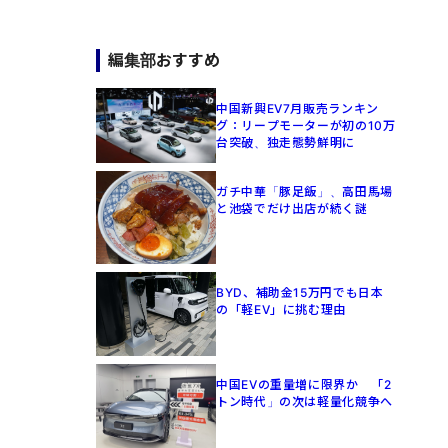
編集部おすすめ
中国新興EV7月販売ランキン
グ：リープモーターが初の10万
台突破、独走態勢鮮明に
ガチ中華「豚足飯」、高田馬場
と池袋でだけ出店が続く謎
BYD、補助金15万円でも日本
の「軽EV」に挑む理由
中国EVの重量増に限界か 「2
トン時代」の次は軽量化競争へ