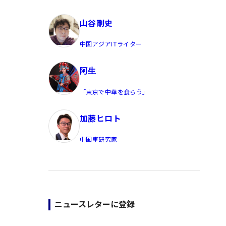
員/Yahoo公式コメンテーター
山谷剛史
中国アジアITライター
阿生
「東京で中華を食らう」
加藤ヒロト
中国車研究家
ニュースレターに登録