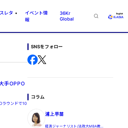
スレタ
イベント情
36Kr
Global
報
SNSをフォロー
大手OPPO
コラム
Oラウンドで10
浦上早苗
経済ジャーナリスト/法政大MBA教