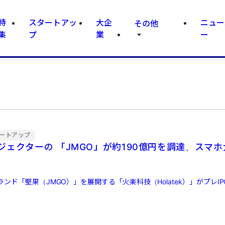
特
スタートアッ
大企
ニュー
その他
集
プ
業
ー
ートアップ
ェクターの 「JMGO」が約190億円を調達、スマホ
ンド「堅果（JMGO）」を展開する「火楽科技（Holatek）」がプレIP