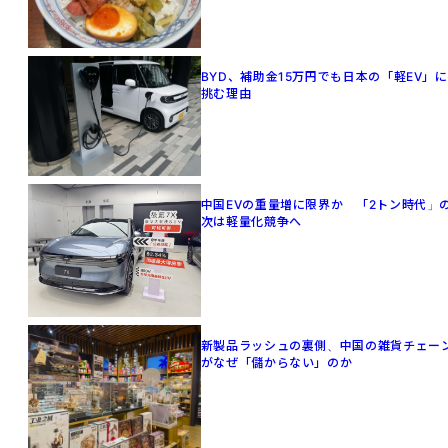
BYD、補助金15万円でも日本の「軽EV」に
挑む理由
中国EVの重量増に限界か 「2トン時代」
次は軽量化競争へ
新製品ラッシュの裏側、中国の雑貨チェー
がなぜ「儲からない」のか