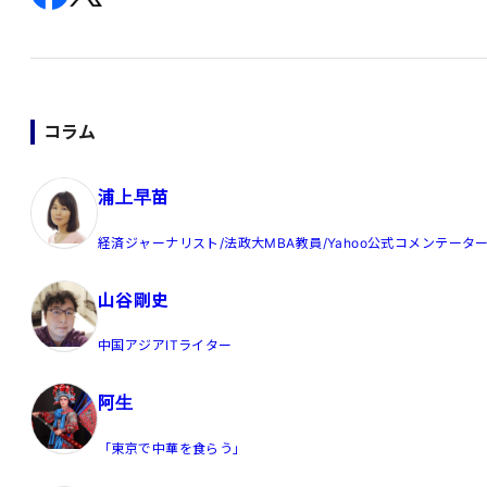
コラム
浦上早苗
経済ジャーナリスト/法政大MBA教員/Yahoo公式コメンテータ
山谷剛史
中国アジアITライター
阿生
「東京で中華を食らう」