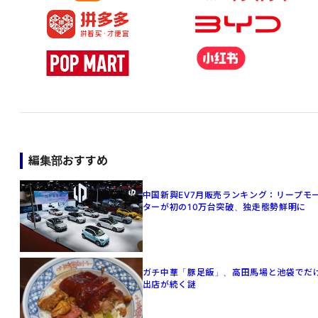
編集部おすすめ
中国新興EV7月販売ランキング：リープモ
ターが初の10万台突破、独走態勢鮮明に
ガチ中華「豚足飯」、高田馬場と池袋でだ
出店が続く謎