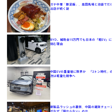
ガチ中華「豚足飯」、高田馬場と池袋でだ
出店が続く謎
BYD、補助金15万円でも日本の「軽EV」に
挑む理由
中国EVの重量増に限界か 「2トン時代」
次は軽量化競争へ
新製品ラッシュの裏側、中国の雑貨チェー
がなぜ「儲からない」のか