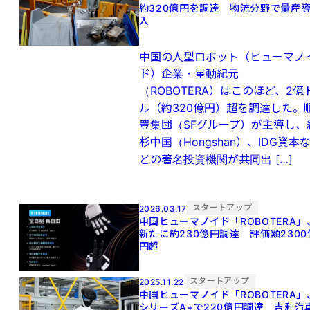
約320億円を調達 物流分野で量産
入
中国の人型ロボット（ヒューマノ
ド）企業・星動紀元
（ROBOTERA）はこのほど、2億
ル（約320億円）超を調達した。
豊集団（SFグループ）が主導し、
杉中国（Hongshan）、IDG資本
どの著名投資機関が共同出 […]
スタートアップ
2026.03.17
中国ヒューマノイド「ROBOTERA」
新たに約230億円調達 評価額2300
円超
スタートアップ
2025.11.22
中国ヒューマノイド「ROBOTERA」
シリーズA+で220億円調達 吉利汽