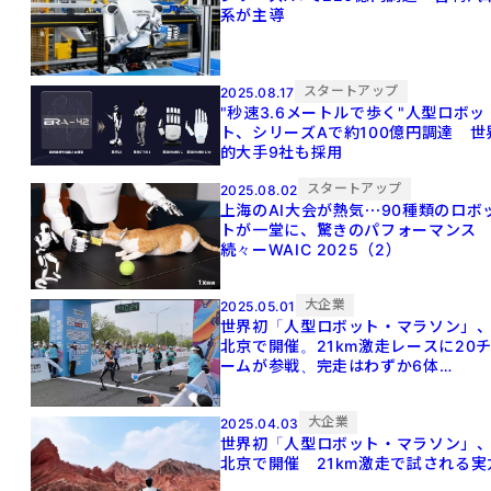
系が主導
スタートアップ
2025.08.17
"秒速3.6メートルで歩く"人型ロボッ
ト、シリーズAで約100億円調達 世
的大手9社も採用
スタートアップ
2025.08.02
上海のAI大会が熱気⋯90種類のロボ
トが一堂に、驚きのパフォーマンス
続々ーWAIC 2025（2）
大企業
2025.05.01
世界初「人型ロボット・マラソン」
北京で開催。21km激走レースに20
ームが参戦、完走はわずか6体
【Update】
大企業
2025.04.03
世界初「人型ロボット・マラソン」
北京で開催 21km激走で試される実