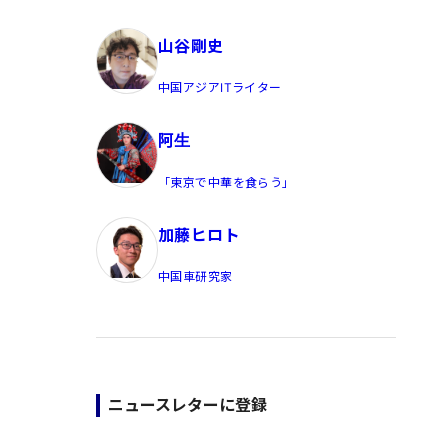
員/Yahoo公式コメンテーター
山谷剛史
中国アジアITライター
阿生
「東京で中華を食らう」
加藤ヒロト
中国車研究家
ニュースレターに登録