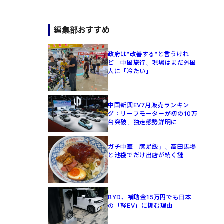
編集部おすすめ
政府は"改善する"と言うけれ
ど 中国旅行、現場はまだ外国
人に「冷たい」
中国新興EV7月販売ランキン
グ：リープモーターが初の10万
台突破、独走態勢鮮明に
ガチ中華「豚足飯」、高田馬場
と池袋でだけ出店が続く謎
BYD、補助金15万円でも日本
の「軽EV」に挑む理由