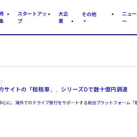
特
スタートアッ
大企
ニュー
その他
集
プ
業
ー
信
約サイトの「租租車」、シリーズDで数十億円調達
中心に、海外でのドライブ旅行をサポートする総合プラットフォーム「