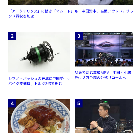
「アークテリクス」に続き「マムート」も 中国資本、高級アウトドアブ
ンド買収を加速
2
3
猛暑で沈む高級MPV 中国・小鵬
EV、3万台超の公式リコールへ
シマノ・ボッシュの牙城に中国勢 e
バイク変速機、トルク2倍で挑む
4
5