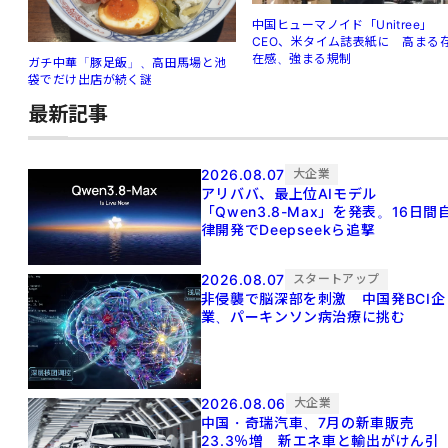
中国ヒューマノイド「Unitree」
CEO、米タイム誌表紙に 高まる
在感、強まる規制
ガチ中華「豚足飯」、高田馬場と池
袋でだけ出店が続く謎
最新記事
2026.08.07
大企業
アリババ、最上位AIモデル
「Qwen3.8-Max」を発表。16日間
律開発でDeepseekら追撃
2026.08.07
スタートアップ
非侵襲で脳深部を刺激 中国発BCI企
業、パーキンソン病治療に挑む
2026.08.06
大企業
中国・奇瑞汽車、7月の新車販売
23.3％増 新エネ車と輸出がけん引