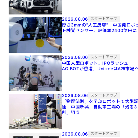
2026.08.06
スタートアップ
厚さ3mmの"人工皮膚" 中国発ロボ
ト触覚センサー、評価額2400億円に
2026.08.06
スタートアップ
中国人型ロボット、IPOラッシュ
AGIBOTが香港、UnitreeはA株市場
2026.08.06
スタートアップ
「物理法則」を学ぶロボットで大型
達 中国新興、自動車工場の「残る3
割」狙う
2026.08.06
スタートアップ