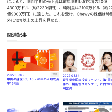
によると、同四半期の売上高は前年同期比51%増の20億
4300万ドル（約2230億円）、純利益は2100万ドル（約2
億9000万円）に達した。これを受け、Chewyの株価は時
外に10%以上の上昇を見せた。
関連記事
短信
2022.09.02
短
2022.08.14
中国の越境EC、16～20年の平均成長
資生堂中国の投資ファンド、第1号
率15%超
件の「機能性スキンケア」に約20
円出資