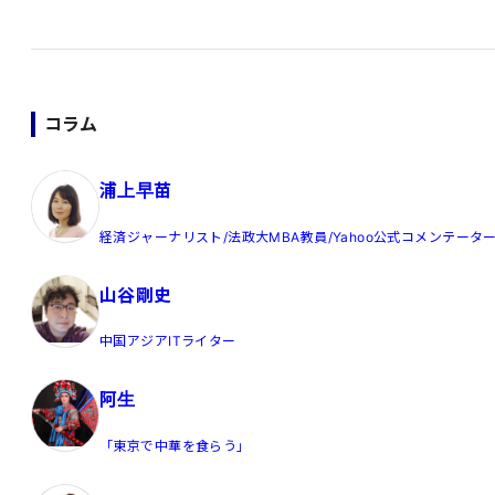
コラム
浦上早苗
経済ジャーナリスト/法政大MBA教員/Yahoo公式コメンテータ
山谷剛史
中国アジアITライター
阿生
「東京で中華を食らう」