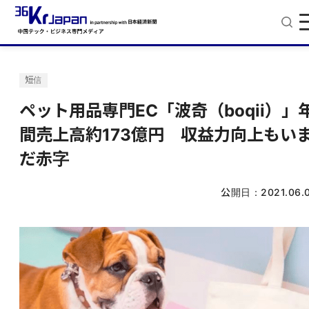
短信
ペット用品専門EC「波奇（boqii）」
間売上高約173億円 収益力向上もい
だ赤字
公開日：
2021.06.