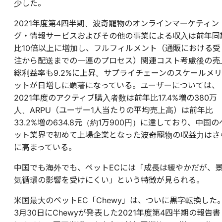
少した。
2021年度第4四半期、波奇寵物のオンラインマーケティン
グ・情報サービスおよびその他の事業による収入は前年同
比10倍以上に増加し、フルフィルメント（通販における受
注から配送までの一連のプロセス）関連コスト考慮後の売
総利益率も9.2%に上昇。サプライチェーンのスケールメリ
ットが日増しに顕著になっている。ユーザーについては、
2021年度のアクティブ購入者数は前年比17.4%増の380万
人、ARPU（ユーザー1人当たりの平均売上高）は前年比
33.2%増の634.8元（約1万900円）に達しており、中国の
ット業界で初めて上場企業となった波奇寵物の収益力はさ
に高まっている。
中国でも海外でも、ペットECには「成長は緩やかだが、
気循環の影響を受けにくい」という特徴が見られる。
米国最大のペットEC「Chewy」は、ついに黒字転換した
3月30日にChewyが発表した2021年度第4四半期の報告書