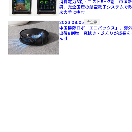
消費電力3割・コスト5〜7割 中国
興、完全国産の航空電子システムで
米大手に挑む
2026.08.05
大企業
中国掃除ロボ「エコバックス」、海
出荷8割増 窓拭き・芝刈りが成長を
ん引