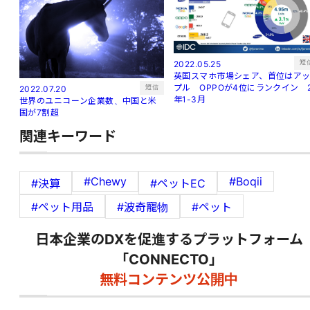
短
2022.05.25
英国スマホ市場シェア、首位はア
プル OPPOが4位にランクイン 
短信
2022.07.20
年1-3月
世界のユニコーン企業数、中国と米
国が7割超
関連キーワード
#Chewy
#Boqii
#決算
#ペットEC
#ペット用品
#波奇寵物
#ペット
日本企業のDXを促進するプラットフォーム
「CONNECTO」
無料コンテンツ公開中