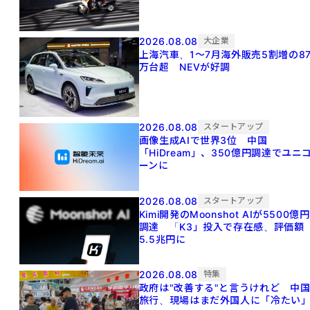
2026.08.08
大企業
上海汽車、1～7月海外販売5割増の8
万台超 NEVが好調
2026.08.08
スタートアップ
画像生成AIで世界3位 中国
「HiDream」、350億円調達でユニ
ーンに
2026.08.08
スタートアップ
Kimi開発のMoonshot AIが5500億円
調達 「K3」投入で存在感、評価額
5.5兆円に
2026.08.08
特集
政府は"改善する"と言うけれど 中
旅行、現場はまだ外国人に「冷たい