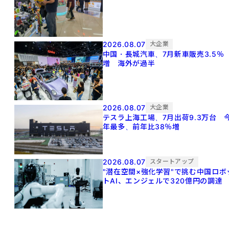
2026.08.07
大企業
中国・長城汽車、7月新車販売3.5％
増 海外が過半
2026.08.07
大企業
テスラ上海工場、7月出荷9.3万台 
年最多、前年比38％増
2026.08.07
スタートアップ
"潜在空間×強化学習"で挑む中国ロボ
トAI、エンジェルで320億円の調達