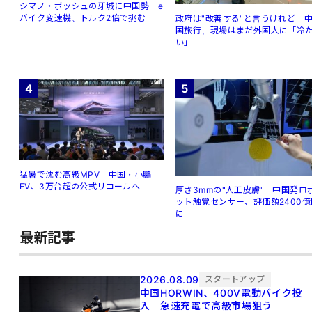
シマノ・ボッシュの牙城に中国勢 e
バイク変速機、トルク2倍で挑む
政府は"改善する"と言うけれど 
国旅行、現場はまだ外国人に「冷
い」
4
5
猛暑で沈む高級MPV 中国・小鵬
EV、3万台超の公式リコールへ
厚さ3mmの"人工皮膚" 中国発ロ
ット触覚センサー、評価額2400億
に
最新記事
2026.08.09
スタートアップ
中国HORWIN、400V電動バイク投
入 急速充電で高級市場狙う