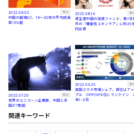
短信
2022.09.02
短
2022.08.14
中国の越境EC、16～20年の平均成長
資生堂中国の投資ファンド、第1号
率15%超
件の「機能性スキンケア」に約20
円出資
短
2022.05.25
英国スマホ市場シェア、首位はア
プル OPPOが4位にランクイン 
短信
2022.07.20
年1-3月
世界のユニコーン企業数、中国と米
国が7割超
関連キーワード