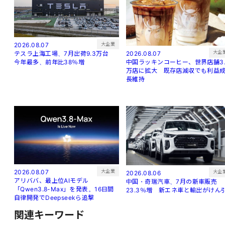
大企業
2026.08.07
大企
2026.08.07
テスラ上海工場、7月出荷9.3万台
中国ラッキンコーヒー、世界店舗3.
今年最多、前年比38％増
万店に拡大 既存店減収でも利益
長維持
大企業
2026.08.07
大企
2026.08.06
アリババ、最上位AIモデル
中国・奇瑞汽車、7月の新車販売
「Qwen3.8-Max」を発表。16日間
23.3％増 新エネ車と輸出がけん
自律開発でDeepseekら追撃
関連キーワード