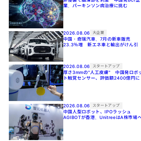
業、パーキンソン病治療に挑む
2026.08.06
大企業
中国・奇瑞汽車、7月の新車販売
23.3％増 新エネ車と輸出がけん引
2026.08.06
スタートアップ
厚さ3mmの"人工皮膚" 中国発ロボ
ト触覚センサー、評価額2400億円に
2026.08.06
スタートアップ
中国人型ロボット、IPOラッシュ
AGIBOTが香港、UnitreeはA株市場