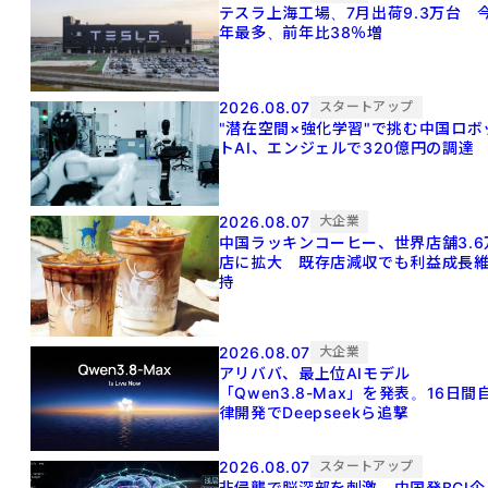
テスラ上海工場、7月出荷9.3万台 
年最多、前年比38％増
2026.08.07
スタートアップ
"潜在空間×強化学習"で挑む中国ロボ
トAI、エンジェルで320億円の調達
2026.08.07
大企業
中国ラッキンコーヒー、世界店舗3.6
店に拡大 既存店減収でも利益成長
持
2026.08.07
大企業
アリババ、最上位AIモデル
「Qwen3.8-Max」を発表。16日間
律開発でDeepseekら追撃
2026.08.07
スタートアップ
非侵襲で脳深部を刺激 中国発BCI企