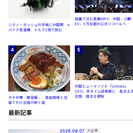
猛暑で沈む高級MPV 中国・小鵬
EV、3万台超の公式リコールへ
シマノ・ボッシュの牙城に中国勢 e
バイク変速機、トルク2倍で挑む
4
5
中国ヒューマノイド「Unitree」
CEO、米タイム誌表紙に 高まる
在感、強まる規制
ガチ中華「豚足飯」、高田馬場と池
袋でだけ出店が続く謎
最新記事
2026.08.07
大企業