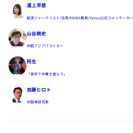
浦上早苗
経済ジャーナリスト/法政大MBA教員/Yahoo公式コメンテータ
山谷剛史
中国アジアITライター
阿生
「東京で中華を食らう」
加藤ヒロト
中国車研究家