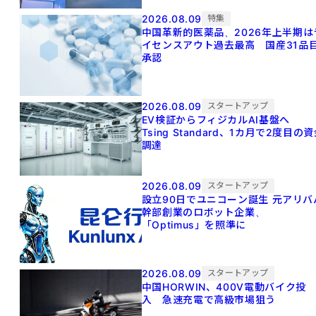
2026.08.09
特集
中国革新的医薬品、2026年上半期は
イセンスアウト過去最高 国産31品
承認
2026.08.09
スタートアップ
EV検証からフィジカルAI基盤へ
Tsing Standard、1カ月で2度目の
調達
2026.08.09
スタートアップ
設立90日でユニコーン誕生 元アリババ
幹部創業のロボット企業、
「Optimus」を照準に
2026.08.09
スタートアップ
中国HORWIN、400V電動バイク投
入 急速充電で高級市場狙う