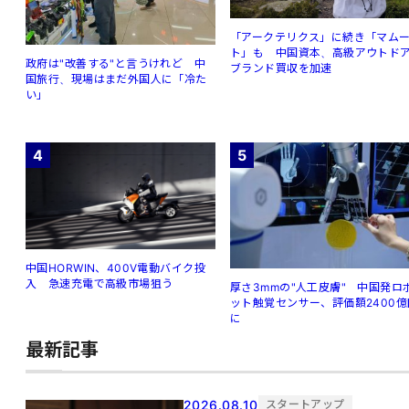
「アークテリクス」に続き「マム
ト」も 中国資本、高級アウトド
政府は"改善する"と言うけれど 中
ブランド買収を加速
国旅行、現場はまだ外国人に「冷た
い」
4
5
中国HORWIN、400V電動バイク投
入 急速充電で高級市場狙う
厚さ3mmの"人工皮膚" 中国発ロ
ット触覚センサー、評価額2400億
に
最新記事
2026.08.10
スタートアップ