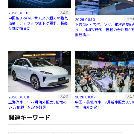
大企業
2026.08.10
中国製DRAM、サムスン超えの強気
大企
2026.08.10
価格 アップルの値下げ要求、長鑫
上汽GM・広汽ホンダ、相次ぎ契約
存儲が拒否か
長 中国EV時代、苦戦の合弁勢が
割転換へ
大企
大企業
2026.08.07
2026.08.08
中国・長城汽車、7月新車販売3.5
上海汽車、1～7月海外販売5割増の
増 海外が過半
87万台超 NEVが好調
関連キーワード