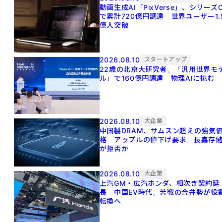
動画生成AI「PixVerse」、シリーズ
で累計720億円調達 世界ユーザー1.
億人突破
2026.08.10
スタートアップ
22歳の北京大研究者、「汎用世界モ
ル」で160億円調達 物理AIに挑む
2026.08.10
大企業
中国製DRAM、サムスン超えの強気
格 アップルの値下げ要求、長鑫存
が拒否か
2026.08.10
大企業
上汽GM・広汽ホンダ、相次ぎ契約延
長 中国EV時代、苦戦の合弁勢が役
転換へ