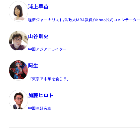
浦上早苗
経済ジャーナリスト/法政大MBA教員/Yahoo公式コメンテータ
山谷剛史
中国アジアITライター
阿生
「東京で中華を食らう」
加藤ヒロト
中国車研究家