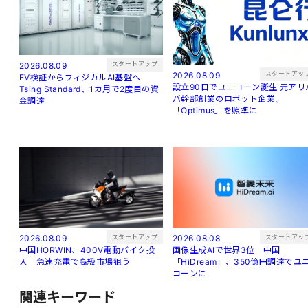
スタートアップ
2026.08.09
スタートアッ
2026.08.09
EV検証からフィジカルAI基盤へ
設立90日でユニコーン誕生 元アリバ
Tsing Standard、1カ月で2度目の資
バ幹部創業のロボット企業、
金調達
「Optimus」を照準に
スタートアップ
スタートアッ
2026.08.09
2026.08.08
中国HORWIN、400V電動バイク投
画像生成AIで世界3位 中国
入 急速充電で高級市場狙う
「HiDream」、350億円調達でユ
コーンに
関連キーワード