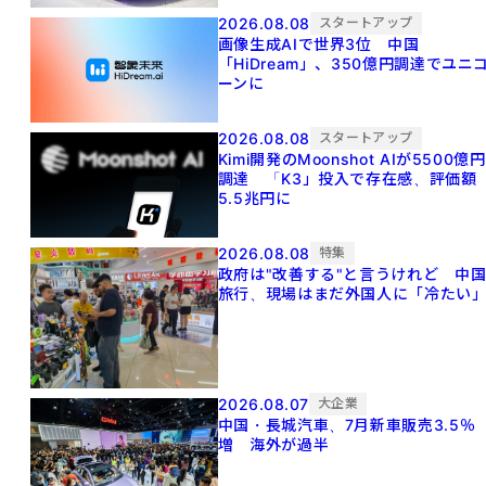
2026.08.08
スタートアップ
画像生成AIで世界3位 中国
「HiDream」、350億円調達でユニ
ーンに
2026.08.08
スタートアップ
Kimi開発のMoonshot AIが5500億円
調達 「K3」投入で存在感、評価額
5.5兆円に
2026.08.08
特集
政府は"改善する"と言うけれど 中
旅行、現場はまだ外国人に「冷たい
2026.08.07
大企業
中国・長城汽車、7月新車販売3.5％
増 海外が過半