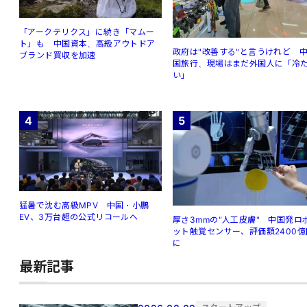
「アークテリクス」に続き「マムー
ト」も 中国資本、高級アウトドア
政府は"改善する"と言うけれど 
ブランド買収を加速
国旅行、現場はまだ外国人に「冷
い」
4
5
猛暑で沈む高級MPV 中国・小鵬
EV、3万台超の公式リコールへ
厚さ3mmの"人工皮膚" 中国発ロ
ット触覚センサー、評価額2400億
に
最新記事