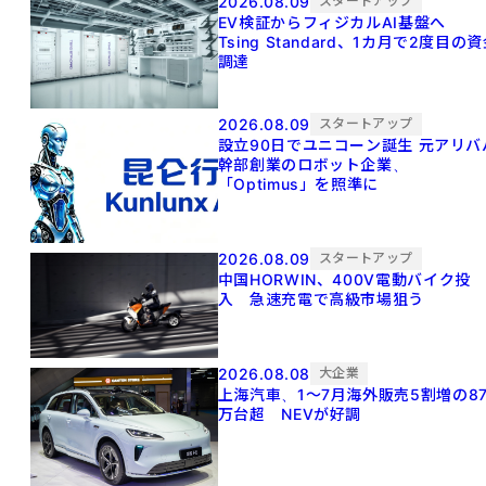
2026.08.09
スタートアップ
EV検証からフィジカルAI基盤へ
Tsing Standard、1カ月で2度目の
調達
2026.08.09
スタートアップ
設立90日でユニコーン誕生 元アリババ
幹部創業のロボット企業、
「Optimus」を照準に
2026.08.09
スタートアップ
中国HORWIN、400V電動バイク投
入 急速充電で高級市場狙う
2026.08.08
大企業
上海汽車、1～7月海外販売5割増の8
万台超 NEVが好調