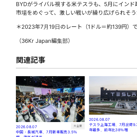
BYDがライバル視する米テスラも、5月にイン
市場をめぐって、激しい戦いが繰り広げられそう
＊2023年7月19日のレート（1ドル＝約139円
（36Kr Japan編集部）
関連記事
2026.08.07
テスラ上海工場、7月出荷9.
大企業
2026.08.07
年最多、前年比38％増
中国・長城汽車、7月新車販売3.5％