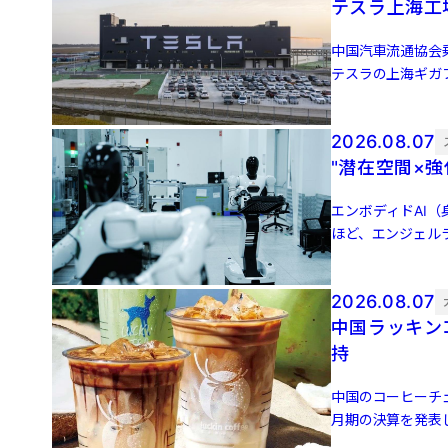
テスラ上海工
中国汽車流通協会
テスラの上海ギガフ
増、前月比5.0％増 
2026.08.07
"潜在空間×
エンボディドAI（身
ほど、エンジェル
（JDドット […]
2026.08.07
中国ラッキン
持
中国のコーヒーチェー
月期の決算を発表し
[…]