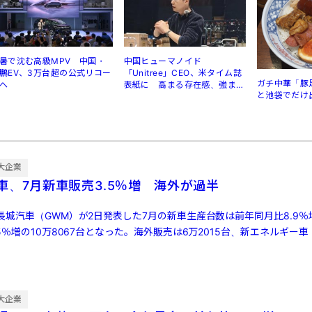
暑で沈む高級MPV 中国・
中国ヒューマノイド
鵬EV、3万台超の公式リコー
「Unitree」CEO、米タイム誌
ガチ中華「豚
へ
表紙に 高まる存在感、強まる
と池袋でだけ
規制
大企業
車、7月新車販売3.5％増 海外が過半
城汽車（GWM）が2日発表した7月の新車生産台数は前年同月比8.9％増
5％増の10万8067台となった。海外販売は6万2015台、新エネルギー車
大企業