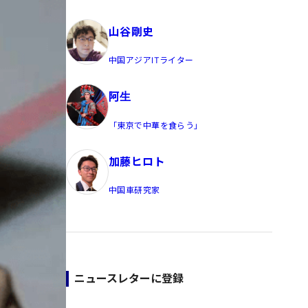
員/Yahoo公式コメンテーター
山谷剛史
中国アジアITライター
阿生
「東京で中華を食らう」
加藤ヒロト
中国車研究家
ニュースレターに登録