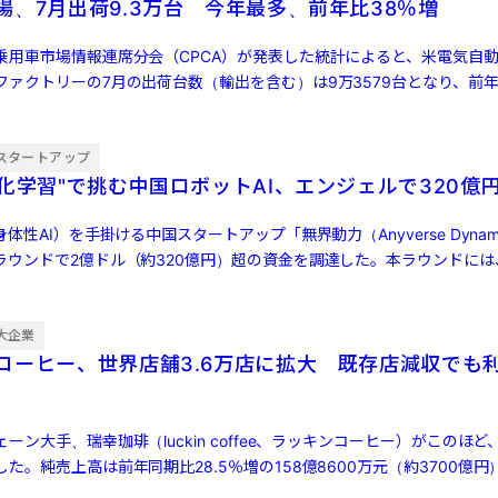
場、7月出荷9.3万台 今年最多、前年比38％増
乗用車市場情報連席分会（CPCA）が発表した統計によると、米電気自動
ァクトリーの7月の出荷台数（輸出を含む）は9万3579台となり、前年同
[…]
スタートアップ
強化学習"で挑む中国ロボットAI、エンジェルで320億
体性AI）を手掛ける中国スタートアップ「無界動力（Anyverse Dynam
ラウンドで2億ドル（約320億円）超の資金を調達した。本ラウンドには
大企業
コーヒー、世界店舗3.6万店に拡大 既存店減収でも
ン大手、瑞幸珈琲（luckin coffee、ラッキンコーヒー）がこのほど、
た。純売上高は前年同期比28.5％増の158億8600万元（約3700億円