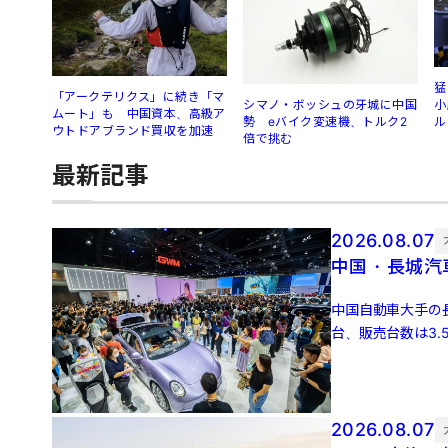
猛
「アークテリクス」に続き「マ
シマノ・ボッシュの牙城に中国
小
ムート」も 中国資本、高級ア
勢 eバイク変速機、トルク2
ル
ウトドアブランド買収を加速
倍で挑む
最新記事
2026.08.07
中国・長城汽
中国自動車大手の長
台、販売台数は3.
3万4651 […]
2026.08.07