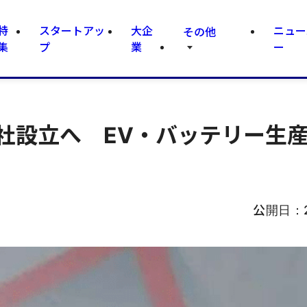
特
スタートアッ
大企
ニュー
その他
集
プ
業
ー
社設立へ EV・バッテリー生
公開日：