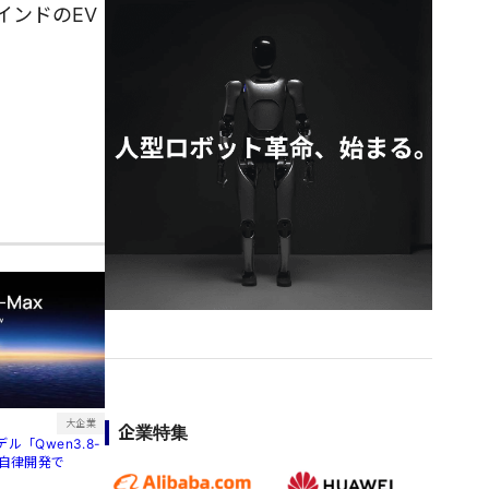
インドのEV
大企業
企業特集
ル「Qwen3.8-
間自律開発で