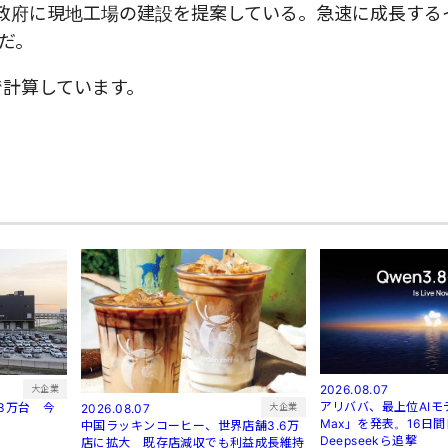
ド政府に現地工場の建設を提案している。急速に成長する
だ。
）で計算しています。
2026.08.07
大企業
アリババ、最上位AIモデ
3万台 今
大企業
2026.08.07
Max」を発表。16日
中国ラッキンコーヒー、世界店舗3.6万
Deepseekら追撃
店に拡大 既存店減収でも利益成長維持