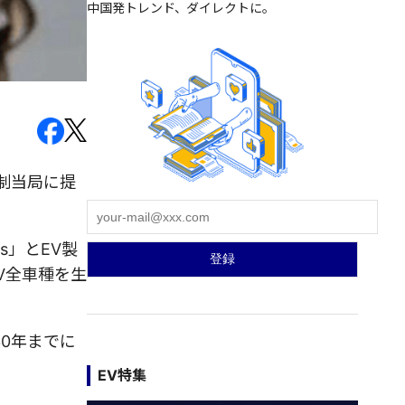
中国発トレンド、ダイレクトに。
制当局に提
es」とEV製
V全車種を生
0年までに
EV特集