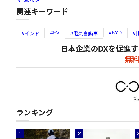
増 海外が過半
関連キーワード
#EV
#BYD
#インド
#電気自動車
#
日本企業のDXを促進す
無
ランキング
1
2