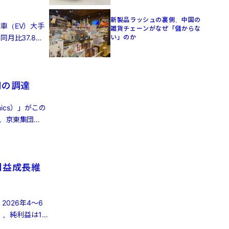
新製品ラッシュの裏側、中国の
車（EV）大手
雑貨チェーンがなぜ「儲からな
月比37.8％
い」のか
円の調達
ics）」がこの
、京東集団
利益成長維
2026年4～6
）。純利益は16