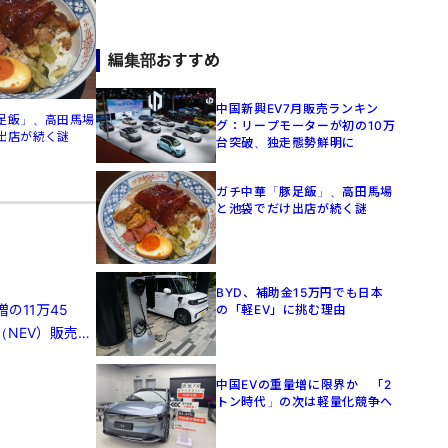
編集部おすすめ
中国新興EV7月販売ランキン
足飯」、高田馬場
グ：リープモーターが初の10万
出店が続く謎
台突破、独走態勢鮮明に
ガチ中華「豚足飯」、高田馬場
と池袋でだけ出店が続く謎
BYD、補助金15万円でも日本
の11万45
の「軽EV」に挑む理由
（NEV）販売は
中国EVの重量増に限界か 「2
トン時代」の次は軽量化競争へ