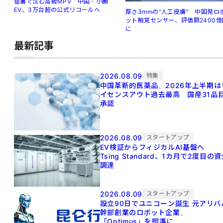
猛暑で沈む高級MPV 中国・小鵬
EV、3万台超の公式リコールへ
厚さ3mmの"人工皮膚" 中国発ロ
ット触覚センサー、評価額2400億
に
最新記事
2026.08.09
特集
中国革新的医薬品、2026年上半期は
イセンスアウト過去最高 国産31品
承認
2026.08.09
スタートアップ
EV検証からフィジカルAI基盤へ
Tsing Standard、1カ月で2度目の
調達
2026.08.09
スタートアップ
設立90日でユニコーン誕生 元アリババ
幹部創業のロボット企業、
「Optimus」を照準に