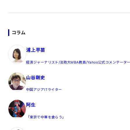
コラム
浦上早苗
経済ジャーナリスト/法政大MBA教員/Yahoo公式コメンテータ
山谷剛史
中国アジアITライター
阿生
「東京で中華を食らう」