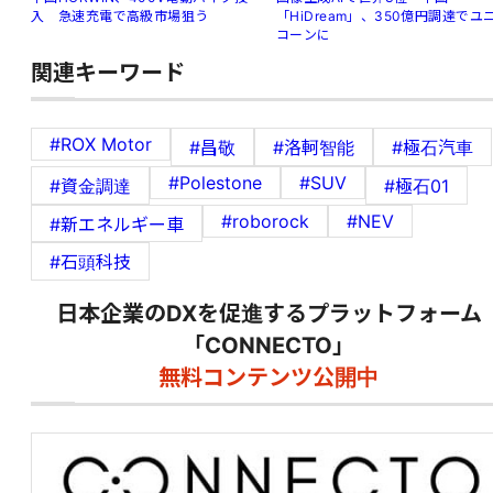
入 急速充電で高級市場狙う
「HiDream」、350億円調達でユ
コーンに
関連キーワード
#ROX Motor
#昌敬
#洛軻智能
#極石汽車
#Polestone
#SUV
#資金調達
#極石01
#roborock
#NEV
#新エネルギー車
#石頭科技
日本企業のDXを促進するプラットフォーム
「CONNECTO」
無料コンテンツ公開中