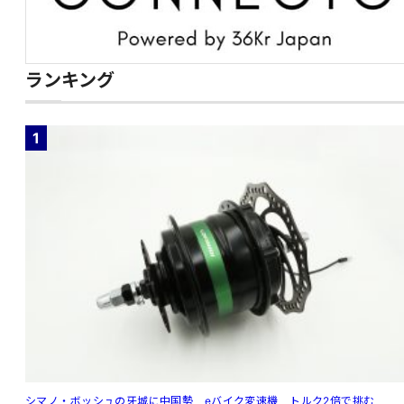
ランキング
1
シマノ・ボッシュの牙城に中国勢 eバイク変速機、トルク2倍で挑む