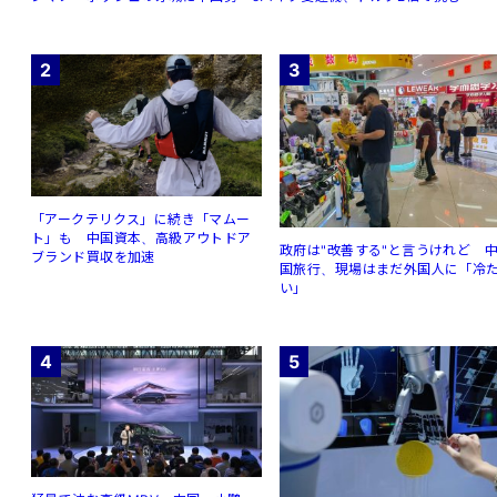
2
3
「アークテリクス」に続き「マムー
ト」も 中国資本、高級アウトドア
政府は"改善する"と言うけれど 
ブランド買収を加速
国旅行、現場はまだ外国人に「冷
い」
4
5