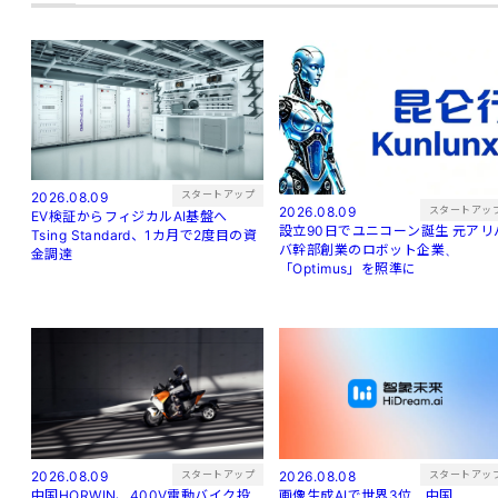
スタートアップ
2026.08.09
スタートアッ
2026.08.09
EV検証からフィジカルAI基盤へ
設立90日でユニコーン誕生 元アリバ
Tsing Standard、1カ月で2度目の資
バ幹部創業のロボット企業、
金調達
「Optimus」を照準に
スタートアップ
スタートアッ
2026.08.09
2026.08.08
中国HORWIN、400V電動バイク投
画像生成AIで世界3位 中国