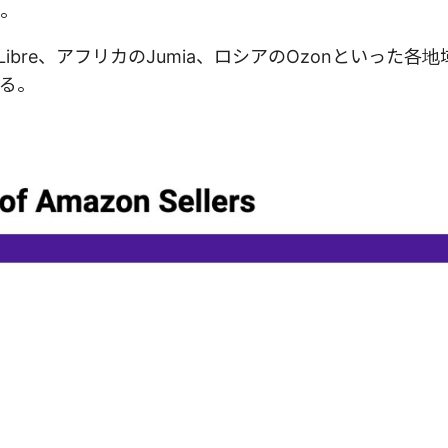
。
 Libre、アフリカのJumia、ロシアのOzonといった各
る。