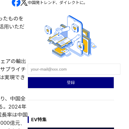
中国発トレンド、ダイレクトに。
ったものを
活用いただ
ウェアの輸出
るサプライチ
は実現でき
り、中国全
。2024年
の成長率は中国
EV特集
000億元、