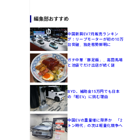
編集部おすすめ
中国新興EV7月販売ランキン
グ：リープモーターが初の10万
台突破、独走態勢鮮明に
ガチ中華「豚足飯」、高田馬場
と池袋でだけ出店が続く謎
BYD、補助金15万円でも日本
の「軽EV」に挑む理由
中国EVの重量増に限界か 「2
トン時代」の次は軽量化競争へ