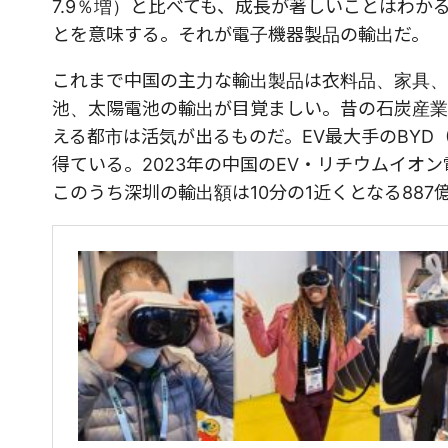
7.9％増）と比べても、成長が著しいことはわ
とを意味する。それが電子機器製品の輸出だ。
これまで中国の主力な輸出製品は衣料品、家具、
池、太陽電池の輸出が目覚ましい。昔の石炭産業
える都市は活気が出るものだ。EV最大手のBY
得ている。2023年の中国のEV・リチウムイオン
このうち深圳の輸出額は10分の1近くとなる887億