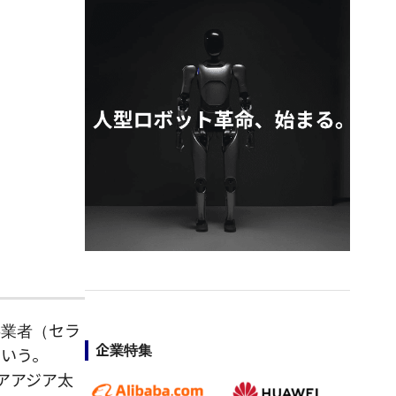
事業
者
（セラ
企業特集
という
。
トアアジア太