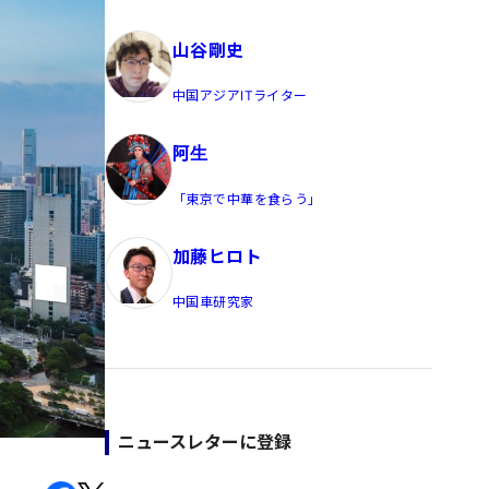
員/Yahoo公式コメンテーター
山谷剛史
中国アジアITライター
阿生
「東京で中華を食らう」
加藤ヒロト
中国車研究家
ニュースレターに登録