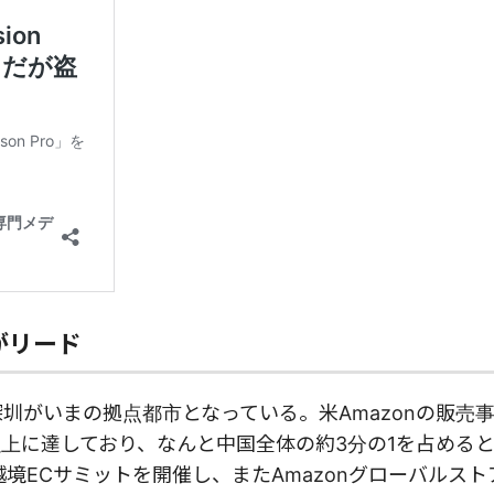
がリード
圳がいまの拠点都市となっている。米Amazonの販売
以上に達しており、
なんと中国全体の
約
3分の1を占める
の越境ECサミットを開催し、またAmazonグローバルス