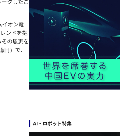
レークしたこ
ムイオン電
トレンドを抱
もその恩恵を
0億円）で、
AI・ロボット特集