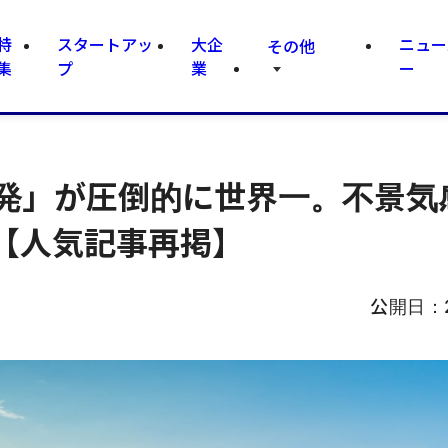
特
スタートアッ
大企
ニュー
その他
集
プ
業
ー
圳発」が圧倒的に世界一。不景気
【人気記事再掲】
公開日：