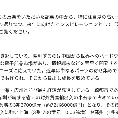
様に多くの反響をいただいた記事の中から、特に注目度の高か
り返りつつ、来年に向けたインスピレーションとしてご
ご覧ください。
＿＿＿＿＿＿＿＿＿＿＿＿＿＿＿＿＿＿＿＿＿＿
き返している。牽引するのは中国から世界へのハード
な電子部品市場があり、情報端末などを素早く開発す
ニーズに応えていた。近年は単なるパーツの寄せ集めで
でも作られ、そこから輸出し成長を収めている。
上海・広州と並び最も経済が発達している一線都市であ
深圳が属する省）の対外貿易輸出入の半分まで占めている
％増の3兆3700億元（約72兆6000億円）となり、そ
強い上海（3兆1700億元、0.03％増）や蘇州（1兆9