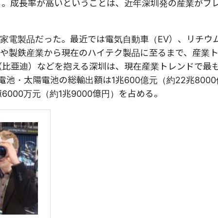
かる。成長率が高いということは、近年深圳発の産業がブ
家電製品だった。最近では電気自動車（EV）、リチウ
や製鉄産業から現在のハイテク製品に至るまで、産業
D（比亜迪）などを抱える深圳は、現在産業トレンドで最
電池・太陽電池の総輸出額は1兆600億元（約22兆800
6000万元（約1兆9000億円）を占める。