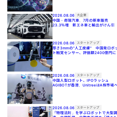
2026.08.06
大企業
中国・奇瑞汽車、7月の新車販売
23.3％増 新エネ車と輸出がけん引
2026.08.06
スタートアップ
厚さ3mmの"人工皮膚" 中国発ロボ
ト触覚センサー、評価額2400億円に
2026.08.06
スタートアップ
中国人型ロボット、IPOラッシュ
AGIBOTが香港、UnitreeはA株市場
2026.08.06
スタートアップ
「物理法則」を学ぶロボットで大型