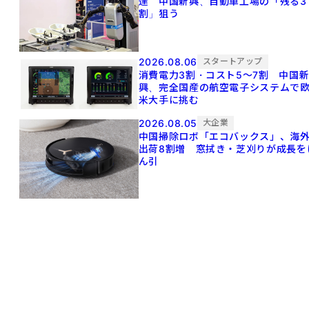
達 中国新興、自動車工場の「残る3
割」狙う
2026.08.06
スタートアップ
消費電力3割・コスト5〜7割 中国
興、完全国産の航空電子システムで
米大手に挑む
2026.08.05
大企業
中国掃除ロボ「エコバックス」、海
出荷8割増 窓拭き・芝刈りが成長を
ん引