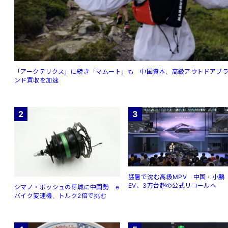
「アークテリクス」に続き「マムート」も 中国資本、高級アウトドアブ
ンド買収を加速
2
3
猛暑で沈む高級MPV 中国・小鵬
EV、3万台超の公式リコールへ
シマノ・ボッシュの牙城に中国勢 e
バイク変速機、トルク2倍で挑む