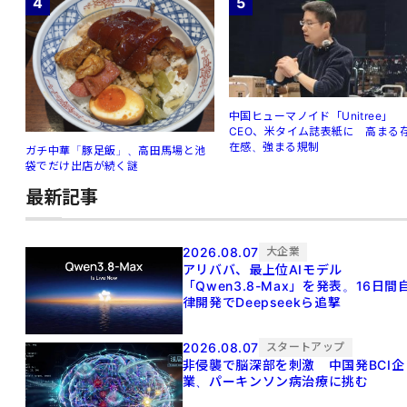
4
5
中国ヒューマノイド「Unitree」
CEO、米タイム誌表紙に 高まる
在感、強まる規制
ガチ中華「豚足飯」、高田馬場と池
袋でだけ出店が続く謎
最新記事
2026.08.07
大企業
アリババ、最上位AIモデル
「Qwen3.8-Max」を発表。16日間
律開発でDeepseekら追撃
2026.08.07
スタートアップ
非侵襲で脳深部を刺激 中国発BCI企
業、パーキンソン病治療に挑む