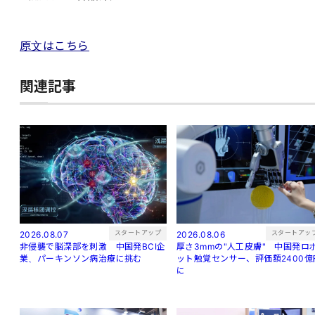
原文はこちら
関連記事
スタートアップ
スタートアッ
2026.08.07
2026.08.06
非侵襲で脳深部を刺激 中国発BCI企
厚さ3mmの"人工皮膚" 中国発ロ
業、パーキンソン病治療に挑む
ット触覚センサー、評価額2400億
に