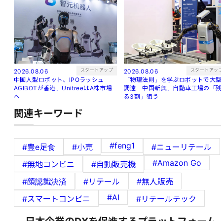
スタートアップ
スタートアッ
2026.08.06
2026.08.06
中国人型ロボット、IPOラッシュ
「物理法則」を学ぶロボットで大
AGIBOTが香港、UnitreeはA株市場
調達 中国新興、自動車工場の「
へ
る3割」狙う
関連キーワード
#feng1
#豊e足食
#小売
#ニューリテール
#Amazon Go
#無地コンビニ
#自動販売機
#顔認識決済
#リテール
#無人販売
#AI
#スマートコンビニ
#リテールテック