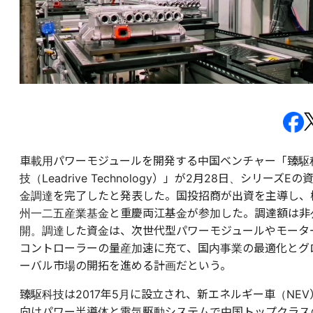
車載用パワーモジュールを開発する中国ベンチャー「臻駆
技（Leadrive Technology）」が2月28日、シリーズEの
金調達を完了したと発表した。国投招商が出資を主導し、
州一二五産業基金と重慶両江基金が参加した。調達額は非
開。調達した資金は、次世代型パワーモジュールやモータ
コントローラーの量産加速に充て、国内事業の最適化とグ
ーバル市場の開拓を進める計画だという。
臻駆科技は2017年5月に設立され、新エネルギー車（NEV
向けパワー半導体と電気駆動システムで中国トップクラス