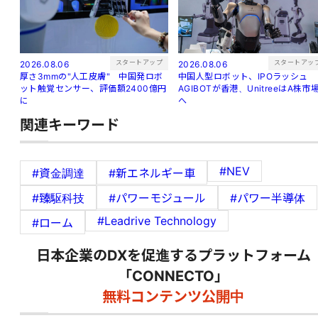
スタートアップ
スタートアッ
2026.08.06
2026.08.06
厚さ3mmの"人工皮膚" 中国発ロボ
中国人型ロボット、IPOラッシュ
ット触覚センサー、評価額2400億円
AGIBOTが香港、UnitreeはA株市
に
へ
関連キーワード
#NEV
#資金調達
#新エネルギー車
#臻駆科技
#パワーモジュール
#パワー半導体
#Leadrive Technology
#ローム
日本企業のDXを促進するプラットフォーム
「CONNECTO」
無料コンテンツ公開中