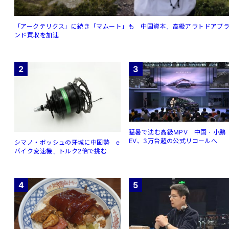
「アークテリクス」に続き「マムート」も 中国資本、高級アウトドアブ
ンド買収を加速
2
3
猛暑で沈む高級MPV 中国・小鵬
EV、3万台超の公式リコールへ
シマノ・ボッシュの牙城に中国勢 e
バイク変速機、トルク2倍で挑む
4
5