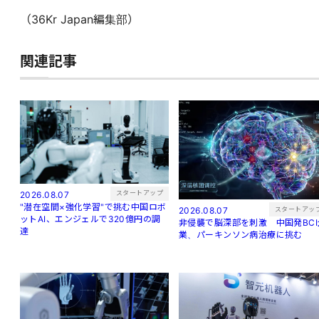
（36Kr Japan編集部）
関連記事
スタートアップ
2026.08.07
"潜在空間×強化学習"で挑む中国ロボ
スタートアッ
2026.08.07
ットAI、エンジェルで320億円の調
非侵襲で脳深部を刺激 中国発BCI
達
業、パーキンソン病治療に挑む