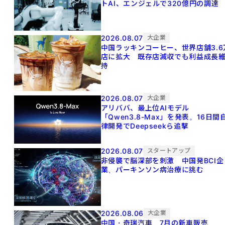
トAI、エンジェルで320億円の調達
2026.08.07
大企業
中国ラッキンコーヒー、世界店舗3.6
店に拡大 既存店減収でも利益成長
持
2026.08.07
大企業
アリババ、最上位AIモデル
「Qwen3.8-Max」を発表。16日間
律開発でDeepseekら追撃
2026.08.07
スタートアップ
非侵襲で脳深部を刺激 中国発BCI企
業、パーキンソン病治療に挑む
2026.08.06
大企業
中国・奇瑞汽車、7月の新車販売