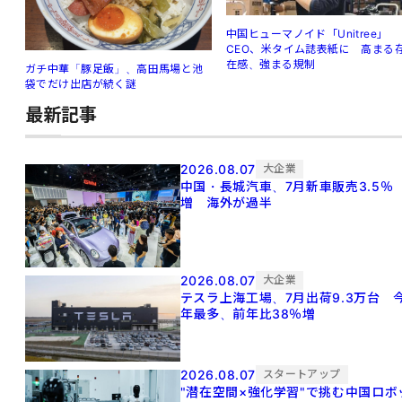
中国ヒューマノイド「Unitree」
CEO、米タイム誌表紙に 高まる
在感、強まる規制
ガチ中華「豚足飯」、高田馬場と池
袋でだけ出店が続く謎
最新記事
2026.08.07
大企業
中国・長城汽車、7月新車販売3.5％
増 海外が過半
2026.08.07
大企業
テスラ上海工場、7月出荷9.3万台 
年最多、前年比38％増
2026.08.07
スタートアップ
"潜在空間×強化学習"で挑む中国ロボ