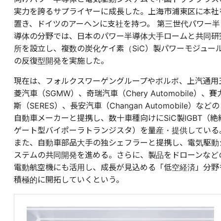
実力を誇るサプライヤーに成長した。上海市浦東区に本社
置き、ドイツのアーヘンに支社を持つ。 第三世代パワー半
導体の分野では、日本のパワー半導体大手ロームと共同研
所を設立し、複数の炭化ケイ素（SiC）製パワーモジュー
の反復型開発を実施した。
現在は、フォルクスワーゲングループやボルボ、上汽通用
菱汽車（SGMW）、奇瑞汽車（Chery Automobile）、賽
斯（SERES）、長安汽車（Changan Automobile）などの
自動車メーカーと提携し、数十車種向けにSiC製IGBT（絶
ゲート型バイポーラトランジスタ）を量産・提供している
また、自動車部品大手の独シェフラーと提携し、電気駆動
ステムの共同開発を進める。さらに、製品をドローンなど
電動航空機にも活用し、成長が見込める「低空経済」分野
積極的に開拓していくという。