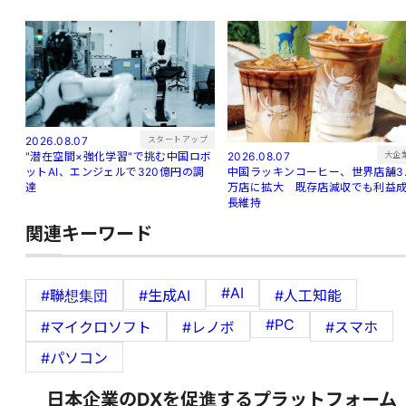
スタートアップ
2026.08.07
大企
"潜在空間×強化学習"で挑む中国ロボ
2026.08.07
ットAI、エンジェルで320億円の調
中国ラッキンコーヒー、世界店舗3.
達
万店に拡大 既存店減収でも利益
長維持
関連キーワード
#AI
#聯想集団
#生成AI
#人工知能
#PC
#マイクロソフト
#レノボ
#スマホ
#パソコン
日本企業のDXを促進するプラットフォーム