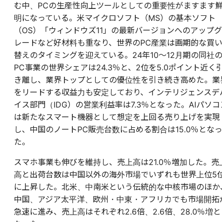
む中、PCの生産性向上ツールとしての重要性がますます
明になっている。米マイクロソフト（MS）の基本ソフト
（OS）「ウィンドウズ11」の最新バージョンへのアップグ
レードなど好材料も重なり、世界のPC産業は画期的な買
替えのタイミングを迎えている。24年10～12月期の同社
PC事業の世界シェアは24.3％と、2位を5.0ポイント近く
き離し、業界トップとしての優位性を引き続き高めた。業
をリードする収益力も安定しており、インテリジェンスデ
イス部門（IDG）の営業利益率は7.3％となった。AIパソコ
は新たなスマート機器として想定を上回る売り上げを実現
し、中国のノートPC販売台数に占める割合は15.0％とな
た。
スマホ事業も伸びを維持し、売上高は21.0％増加した。売
高と出荷台数は中国以外の海外市場でいずれも世界上位5
に上昇した。北米、中南米という伝統的な中核市場のほか
中国、アジア太平洋、欧州・中東・アフリカでも市場開拓
急速に進み、売上高はそれぞれ2.6倍、2.6倍、28.0％増と