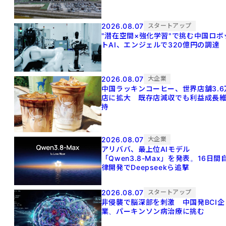
2026.08.07
スタートアップ
"潜在空間×強化学習"で挑む中国ロボ
トAI、エンジェルで320億円の調達
2026.08.07
大企業
中国ラッキンコーヒー、世界店舗3.6
店に拡大 既存店減収でも利益成長
持
2026.08.07
大企業
アリババ、最上位AIモデル
「Qwen3.8-Max」を発表。16日間
律開発でDeepseekら追撃
2026.08.07
スタートアップ
非侵襲で脳深部を刺激 中国発BCI企
業、パーキンソン病治療に挑む