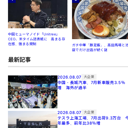
中国ヒューマノイド「Unitree」
CEO、米タイム誌表紙に 高まる存
在感、強まる規制
ガチ中華「豚足飯」、高田馬場と
袋でだけ出店が続く謎
最新記事
2026.08.07
大企業
中国・長城汽車、7月新車販売3.5％
増 海外が過半
2026.08.07
大企業
テスラ上海工場、7月出荷9.3万台 
年最多、前年比38％増