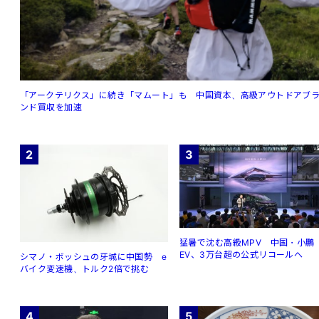
「アークテリクス」に続き「マムート」も 中国資本、高級アウトドアブ
ンド買収を加速
2
3
猛暑で沈む高級MPV 中国・小鵬
EV、3万台超の公式リコールへ
シマノ・ボッシュの牙城に中国勢 e
バイク変速機、トルク2倍で挑む
4
5