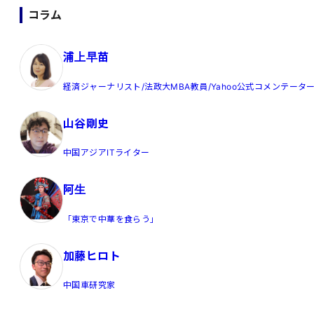
コラム
浦上早苗
経済ジャーナリスト/法政大MBA教員/Yahoo公式コメンテータ
山谷剛史
中国アジアITライター
阿生
「東京で中華を食らう」
加藤ヒロト
中国車研究家