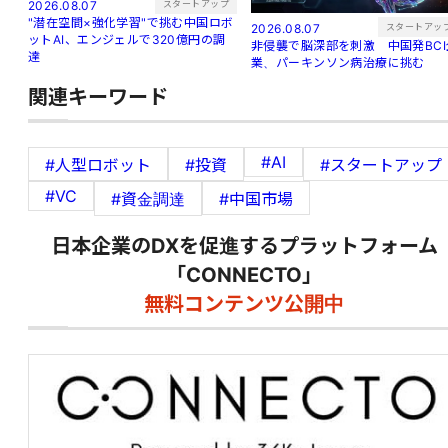
スタートアップ
2026.08.07
"潜在空間×強化学習"で挑む中国ロボ
スタートアッ
2026.08.07
ットAI、エンジェルで320億円の調
非侵襲で脳深部を刺激 中国発BCI
達
業、パーキンソン病治療に挑む
関連キーワード
#AI
#人型ロボット
#投資
#スタートアップ
#VC
#資金調達
#中国市場
日本企業のDXを促進するプラットフォーム
「CONNECTO」
無料コンテンツ公開中