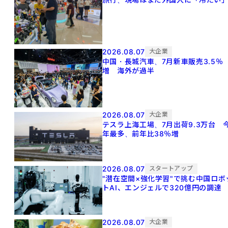
2026.08.07
大企業
中国・長城汽車、7月新車販売3.5％
増 海外が過半
2026.08.07
大企業
テスラ上海工場、7月出荷9.3万台 
年最多、前年比38％増
2026.08.07
スタートアップ
"潜在空間×強化学習"で挑む中国ロボ
トAI、エンジェルで320億円の調達
2026.08.07
大企業