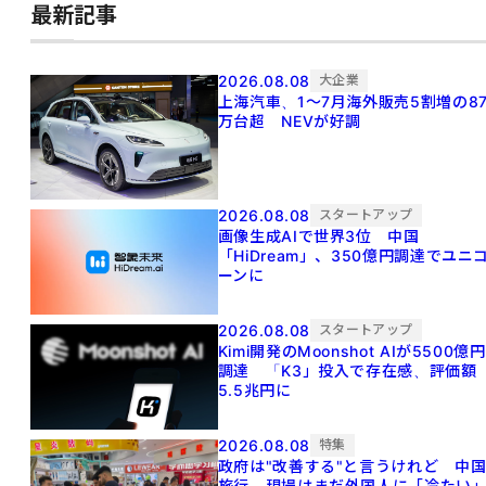
最新記事
2026.08.08
大企業
上海汽車、1～7月海外販売5割増の8
万台超 NEVが好調
2026.08.08
スタートアップ
画像生成AIで世界3位 中国
「HiDream」、350億円調達でユニ
ーンに
2026.08.08
スタートアップ
Kimi開発のMoonshot AIが5500億円
調達 「K3」投入で存在感、評価額
5.5兆円に
2026.08.08
特集
政府は"改善する"と言うけれど 中
旅行、現場はまだ外国人に「冷たい