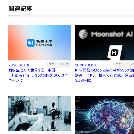
関連記事
スタートアッ
スタートアップ
2026.08.08
2026.08.08
Kimi開発のMoonshot AIが5500
画像生成AIで世界3位 中国
調達 「K3」投入で存在感、評価
「HiDream」、350億円調達でユニ
5.5兆円に
コーンに