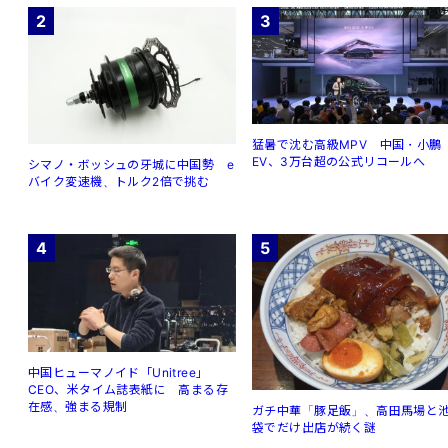
2
3
猛暑で沈む高級MPV 中国・小鵬
EV、3万台超の公式リコールへ
シマノ・ボッシュの牙城に中国勢 e
バイク変速機、トルク2倍で挑む
4
5
中国ヒューマノイド「Unitree」
CEO、米タイム誌表紙に 高まる存
在感、強まる規制
ガチ中華「豚足飯」、高田馬場と
袋でだけ出店が続く謎