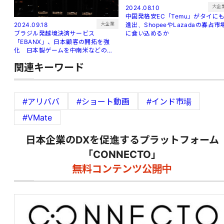
大企
2024.08.10
中国発格安EC「Temu」がタイに
進出、ShopeeやLazadaの寡占市
大企業
2024.09.18
に食い込めるか
ブラジル発越境決済サービス
「EBANX」、日本顧客の開拓を強
化 日本製ゲームを中南米などの新
興市場へ
関連キーワード
#アリババ
#ショート動画
#インド市場
#VMate
日本企業のDXを促進するプラットフォーム
「CONNECTO」
無料コンテンツ公開中