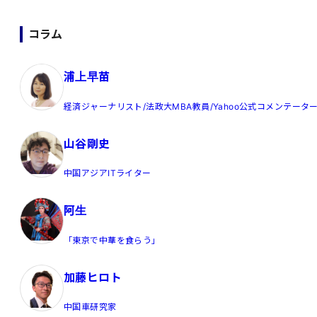
コラム
浦上早苗
経済ジャーナリスト/法政大MBA教員/Yahoo公式コメンテータ
山谷剛史
中国アジアITライター
阿生
「東京で中華を食らう」
加藤ヒロト
中国車研究家