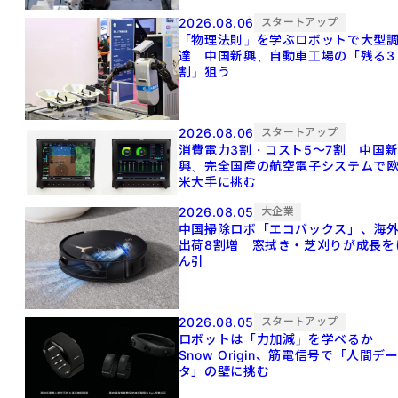
2026.08.06
スタートアップ
「物理法則」を学ぶロボットで大型
達 中国新興、自動車工場の「残る3
割」狙う
2026.08.06
スタートアップ
消費電力3割・コスト5〜7割 中国
興、完全国産の航空電子システムで
米大手に挑む
2026.08.05
大企業
中国掃除ロボ「エコバックス」、海
出荷8割増 窓拭き・芝刈りが成長を
ん引
2026.08.05
スタートアップ
ロボットは「力加減」を学べるか
Snow Origin、筋電信号で「人間デ
タ」の壁に挑む