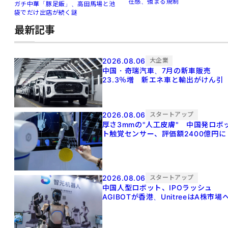
在感、強まる規制
ガチ中華「豚足飯」、高田馬場と池
袋でだけ出店が続く謎
最新記事
2026.08.06
大企業
中国・奇瑞汽車、7月の新車販売
23.3％増 新エネ車と輸出がけん引
2026.08.06
スタートアップ
厚さ3mmの"人工皮膚" 中国発ロボ
ト触覚センサー、評価額2400億円に
2026.08.06
スタートアップ
中国人型ロボット、IPOラッシュ
AGIBOTが香港、UnitreeはA株市場