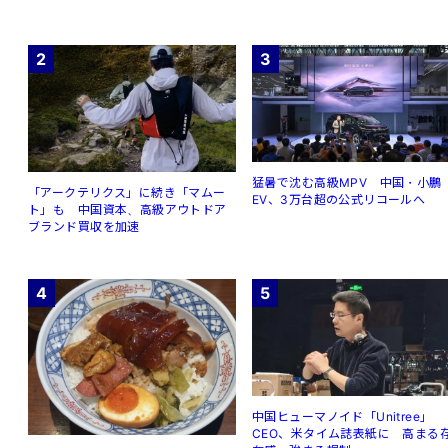
2
3
猛暑で沈む高級MPV 中国・小鵬
「アークテリクス」に続き「マムー
EV、3万台超の公式リコールへ
ト」も 中国資本、高級アウトドア
ブランド買収を加速
4
5
中国ヒューマノイド「Unitree」
CEO、米タイム誌表紙に 高まる