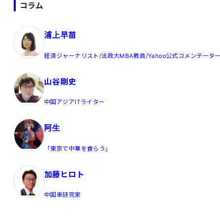
コラム
浦上早苗
経済ジャーナリスト/法政大MBA教員/Yahoo公式コメンテータ
山谷剛史
中国アジアITライター
阿生
「東京で中華を食らう」
加藤ヒロト
中国車研究家