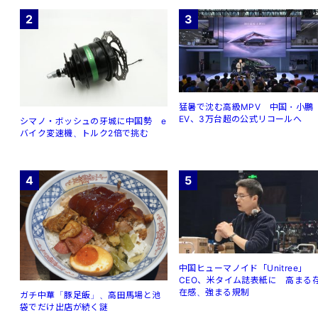
2
3
猛暑で沈む高級MPV 中国・小鵬
EV、3万台超の公式リコールへ
シマノ・ボッシュの牙城に中国勢 e
バイク変速機、トルク2倍で挑む
4
5
中国ヒューマノイド「Unitree」
CEO、米タイム誌表紙に 高まる
在感、強まる規制
ガチ中華「豚足飯」、高田馬場と池
袋でだけ出店が続く謎