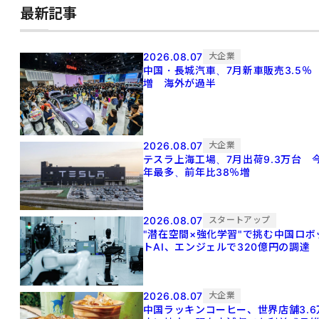
最新記事
2026.08.07
大企業
中国・長城汽車、7月新車販売3.5％
増 海外が過半
2026.08.07
大企業
テスラ上海工場、7月出荷9.3万台 
年最多、前年比38％増
2026.08.07
スタートアップ
"潜在空間×強化学習"で挑む中国ロボ
トAI、エンジェルで320億円の調達
2026.08.07
大企業
中国ラッキンコーヒー、世界店舗3.6