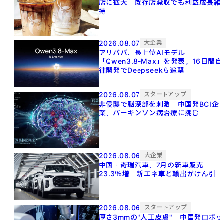
店に拡大 既存店減収でも利益成長
持
2026.08.07
大企業
アリババ、最上位AIモデル
「Qwen3.8-Max」を発表。16日間
律開発でDeepseekら追撃
2026.08.07
スタートアップ
非侵襲で脳深部を刺激 中国発BCI企
業、パーキンソン病治療に挑む
2026.08.06
大企業
中国・奇瑞汽車、7月の新車販売
23.3％増 新エネ車と輸出がけん引
2026.08.06
スタートアップ
厚さ3mmの"人工皮膚" 中国発ロボ