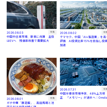
特集
2026.08.03
特
2026.08.02
中国中古車市場、新車に肉薄 主役
テマセク、中国「AI×製造業」を高
はEVへ 残価率改善で需要拡大
評価 AI投資比率15％を目指し投
加速
特
2026.07.31
中国半導体市場予測、48％上方修
正 「メモリー」が過半へ：Omdi
特集
2026.08.01
ガチ中華「豚足飯」、高田馬場と池
袋でだけ出店が続く謎