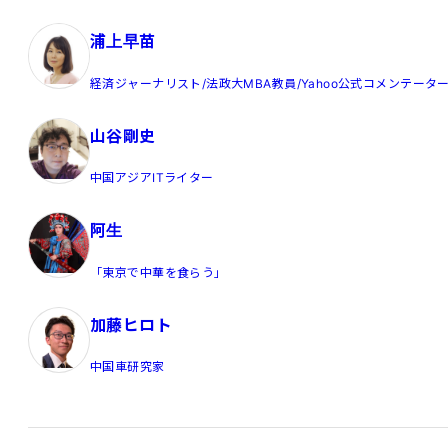
浦上早苗
経済ジャーナリスト/法政大MBA教員/Yahoo公式コメンテータ
山谷剛史
中国アジアITライター
阿生
「東京で中華を食らう」
加藤ヒロト
中国車研究家