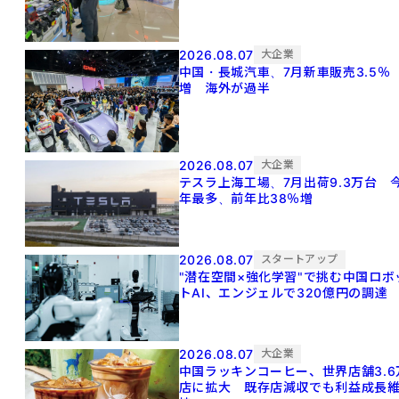
2026.08.07
大企業
中国・長城汽車、7月新車販売3.5％
増 海外が過半
2026.08.07
大企業
テスラ上海工場、7月出荷9.3万台 
年最多、前年比38％増
2026.08.07
スタートアップ
"潜在空間×強化学習"で挑む中国ロボ
トAI、エンジェルで320億円の調達
2026.08.07
大企業
中国ラッキンコーヒー、世界店舗3.6
店に拡大 既存店減収でも利益成長