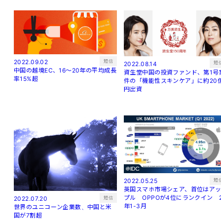
短信
2022.09.02
短
2022.08.14
中国の越境EC、16～20年の平均成長
資生堂中国の投資ファンド、第1号
率15%超
件の「機能性スキンケア」に約20
円出資
短
2022.05.25
英国スマホ市場シェア、首位はア
プル OPPOが4位にランクイン 
短信
2022.07.20
年1-3月
世界のユニコーン企業数、中国と米
国が7割超