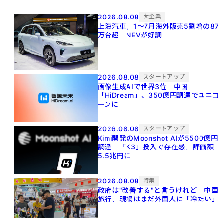
2026.08.08
大企業
上海汽車、1～7月海外販売5割増の8
万台超 NEVが好調
2026.08.08
スタートアップ
画像生成AIで世界3位 中国
「HiDream」、350億円調達でユニ
ーンに
2026.08.08
スタートアップ
Kimi開発のMoonshot AIが5500億円
調達 「K3」投入で存在感、評価額
5.5兆円に
2026.08.08
特集
政府は"改善する"と言うけれど 中
旅行、現場はまだ外国人に「冷たい