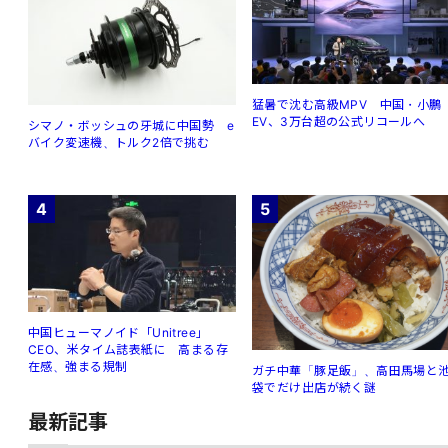
猛暑で沈む高級MPV 中国・小鵬
EV、3万台超の公式リコールへ
シマノ・ボッシュの牙城に中国勢 e
バイク変速機、トルク2倍で挑む
4
5
中国ヒューマノイド「Unitree」
CEO、米タイム誌表紙に 高まる存
在感、強まる規制
ガチ中華「豚足飯」、高田馬場と
袋でだけ出店が続く謎
最新記事