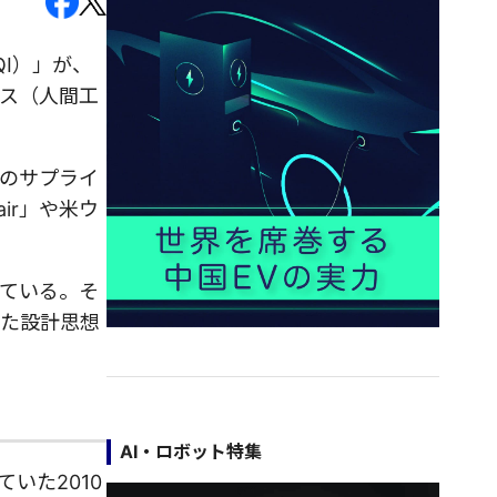
I）」が、
ス（人間工
国のサプライ
ir」や米ウ
れている。そ
した設計思想
AI・ロボット特集
いた2010