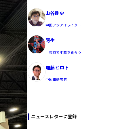
員/Yahoo公式コメンテーター
山谷剛史
中国アジアITライター
阿生
「東京で中華を食らう」
加藤ヒロト
中国車研究家
ニュースレターに登録