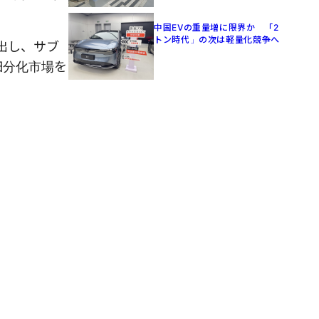
中国EVの重量増に限界か 「2
トン時代」の次は軽量化競争へ
出し、サブ
細分化市場を