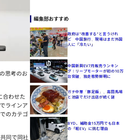
編集部おすすめ
政府は"改善する"と言うけれ
ど 中国旅行、現場はまだ外国
人に「冷たい」
中国新興EV7月販売ランキン
グ：リープモーターが初の10万
の思考のお
台突破、独走態勢鮮明に
ガチ中華「豚足飯」、高田馬場
に合わせた
と池袋でだけ出店が続く謎
でラインア
ンでのカテゴ
BYD、補助金15万円でも日本
の「軽EV」に挑む理由
）が共同で同社