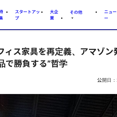
特
スタートアッ
大企
ニュー
その他
集
プ
業
ー
フィス家具を再定義、アマゾン
製品で勝負する”哲学
公開日：