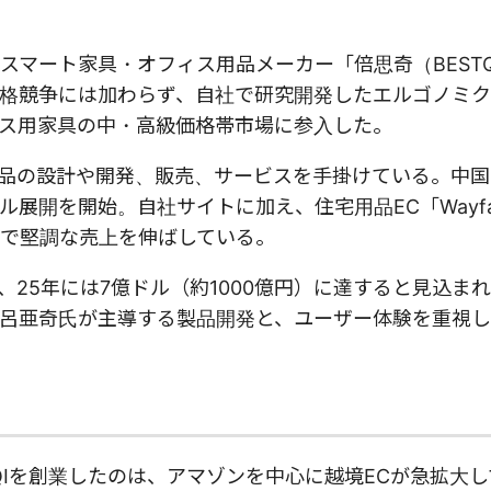
マート家具・オフィス用品メーカー「倍思奇（BESTQ
格競争には加わらず、自社で研究開発したエルゴノミク
ス用家具の中・高級価格帯市場に参入した。
ィス用品の設計や開発、販売、サービスを手掛けている。中
展開を開始。自社サイトに加え、住宅用品EC「Wayfa
で堅調な売上を伸ばしている。
え、25年には7億ドル（約1000億円）に達すると見込ま
呂亜奇氏が主導する製品開発と、ユーザー体験を重視
Iを創業したのは、アマゾンを中心に越境ECが急拡大して