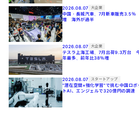
2026.08.07
大企業
中国・長城汽車、7月新車販売3.5％
増 海外が過半
2026.08.07
大企業
テスラ上海工場、7月出荷9.3万台 
年最多、前年比38％増
2026.08.07
スタートアップ
"潜在空間×強化学習"で挑む中国ロボ
トAI、エンジェルで320億円の調達