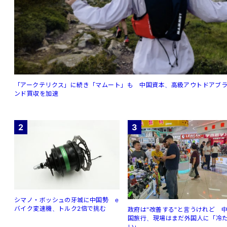
「アークテリクス」に続き「マムート」も 中国資本、高級アウトドアブ
ンド買収を加速
2
3
シマノ・ボッシュの牙城に中国勢 e
バイク変速機、トルク2倍で挑む
政府は"改善する"と言うけれど 
国旅行、現場はまだ外国人に「冷
い」