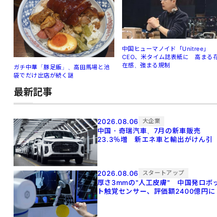
中国ヒューマノイド「Unitree」
CEO、米タイム誌表紙に 高まる
在感、強まる規制
ガチ中華「豚足飯」、高田馬場と池
袋でだけ出店が続く謎
最新記事
2026.08.06
大企業
中国・奇瑞汽車、7月の新車販売
23.3％増 新エネ車と輸出がけん引
2026.08.06
スタートアップ
厚さ3mmの"人工皮膚" 中国発ロボ
ト触覚センサー、評価額2400億円に