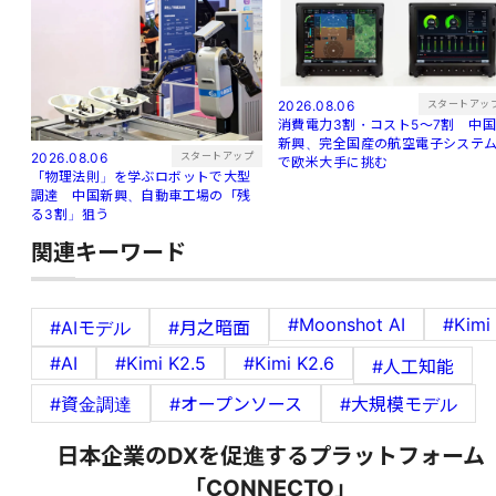
スタートアッ
2026.08.06
消費電力3割・コスト5〜7割 中
新興、完全国産の航空電子システ
スタートアップ
2026.08.06
で欧米大手に挑む
「物理法則」を学ぶロボットで大型
調達 中国新興、自動車工場の「残
る3割」狙う
関連キーワード
#Moonshot AI
#Kimi
#AIモデル
#月之暗面
#AI
#Kimi K2.5
#Kimi K2.6
#人工知能
#資金調達
#オープンソース
#大規模モデル
日本企業のDXを促進するプラットフォーム
「CONNECTO」