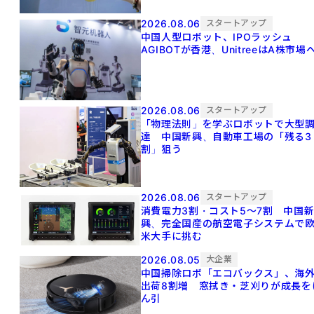
2026.08.06
スタートアップ
中国人型ロボット、IPOラッシュ
AGIBOTが香港、UnitreeはA株市場
2026.08.06
スタートアップ
「物理法則」を学ぶロボットで大型
達 中国新興、自動車工場の「残る3
割」狙う
2026.08.06
スタートアップ
消費電力3割・コスト5〜7割 中国
興、完全国産の航空電子システムで
米大手に挑む
2026.08.05
大企業
中国掃除ロボ「エコバックス」、海
出荷8割増 窓拭き・芝刈りが成長を
ん引