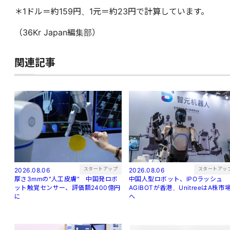
＊1ドル＝約159円、1元＝約23円で計算しています。
（36Kr Japan編集部）
関連記事
スタートアップ
スタートアッ
2026.08.06
2026.08.06
厚さ3mmの"人工皮膚" 中国発ロボ
中国人型ロボット、IPOラッシュ
ット触覚センサー、評価額2400億円
AGIBOTが香港、UnitreeはA株市
に
へ