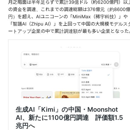
月之暗面は半年足らずで累計39億ドル（約6200億円）以
の資金を調達、これまでの調達総額は376億元（約8600
円）を超え、AIユニコーンの「MiniMax（稀宇科技）」や
「智譜AI（Zhipu AI）」を上回って中国の大規模モデルス
ートアップ企業の中で累計調達額が最も多い企業となった