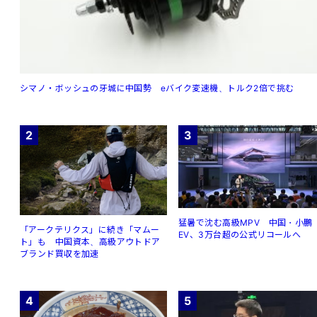
シマノ・ボッシュの牙城に中国勢 eバイク変速機、トルク2倍で挑む
2
3
猛暑で沈む高級MPV 中国・小鵬
「アークテリクス」に続き「マムー
EV、3万台超の公式リコールへ
ト」も 中国資本、高級アウトドア
ブランド買収を加速
4
5