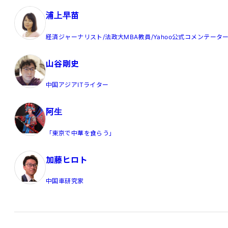
浦上早苗
経済ジャーナリスト/法政大MBA教員/Yahoo公式コメンテータ
山谷剛史
中国アジアITライター
阿生
「東京で中華を食らう」
加藤ヒロト
中国車研究家