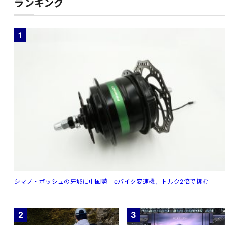
ランキング
1
シマノ・ボッシュの牙城に中国勢 eバイク変速機、トルク2倍で挑む
2
3