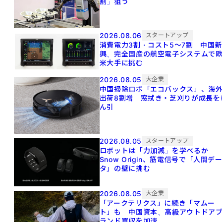
割」狙う
2026.08.06
スタートアップ
消費電力3割・コスト5〜7割 中国
興、完全国産の航空電子システムで
米大手に挑む
2026.08.05
大企業
中国掃除ロボ「エコバックス」、海
出荷8割増 窓拭き・芝刈りが成長を
ん引
2026.08.05
スタートアップ
ロボットは「力加減」を学べるか
Snow Origin、筋電信号で「人間デ
タ」の壁に挑む
2026.08.05
大企業
「アークテリクス」に続き「マムー
ト」も 中国資本、高級アウトドア
ランド買収を加速