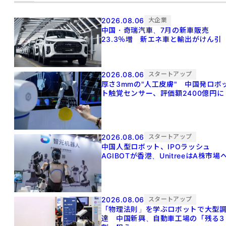
2026.08.06
大企業
中国・奇瑞汽車、7月の新車販売
23.3％増 新エネ車と輸出がけん引
2026.08.06
スタートアップ
厚さ3mmの"人工皮膚" 中国発ロボ
ト触覚センサー、評価額2400億円に
2026.08.06
スタートアップ
中国人型ロボット、IPOラッシュ
AGIBOTが香港、UnitreeはA株市場
2026.08.06
スタートアップ
「物理法則」を学ぶロボットで大型
達 中国新興、自動車工場の「残る3