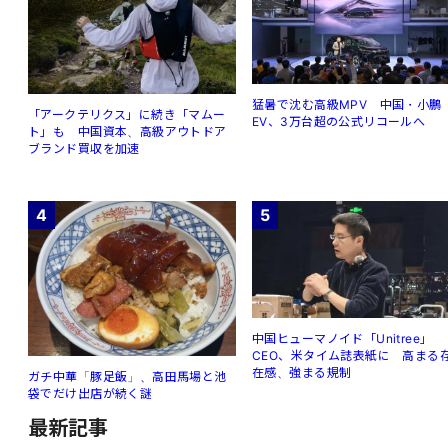
猛暑で沈む高級MPV 中国・小鵬
「アークテリクス」に続き「マムー
EV、3万台超の公式リコールへ
ト」も 中国資本、高級アウトドア
ブランド買収を加速
4
5
中国ヒューマノイド「Unitree」
CEO、米タイム誌表紙に 高まる
在感、強まる規制
ガチ中華「豚足飯」、高田馬場と池
袋でだけ出店が続く謎
最新記事