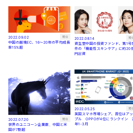
短信
2022.09.02
短
2022.08.14
中国の越境EC、16～20年の平均成長
資生堂中国の投資ファンド、第1号
率15%超
件の「機能性スキンケア」に約20
円出資
短
2022.05.25
英国スマホ市場シェア、首位はア
プル OPPOが4位にランクイン 
短信
2022.07.20
年1-3月
世界のユニコーン企業数、中国と米
国が7割超