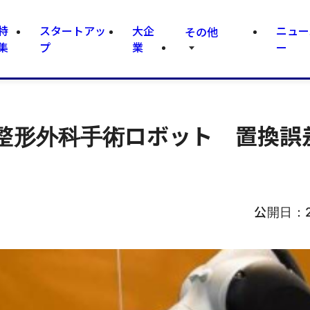
特
スタートアッ
大企
ニュー
その他
集
プ
業
ー
整形外科手術ロボット 置換誤
公開日：