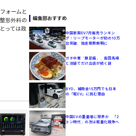
トフォームと
編集部おすすめ
整形外科の
とっては政
中国新興EV7月販売ランキン
グ：リープモーターが初の10万
台突破、独走態勢鮮明に
ガチ中華「豚足飯」、高田馬場
と池袋でだけ出店が続く謎
BYD、補助金15万円でも日本
の「軽EV」に挑む理由
中国EVの重量増に限界か 「2
トン時代」の次は軽量化競争へ