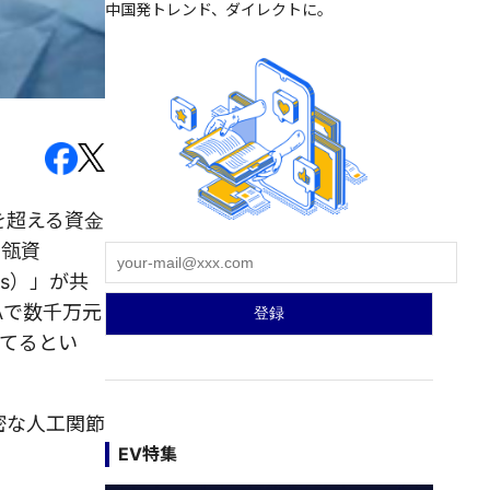
中国発トレンド、ダイレクトに。
を超える資金
高瓴資
es）」が共
Aで数千万元
てるとい
密な人工関節
EV特集