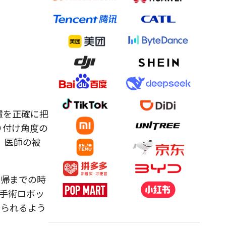
置を正確に把
り付け角度の
、医師の被
復帰までの時
手術ロボッ
得られるよう