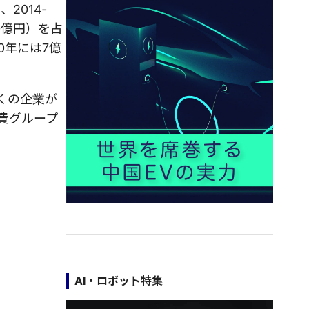
2014‐
0億円）を占
0年には7億
くの企業が
費グループ
。
AI・ロボット特集