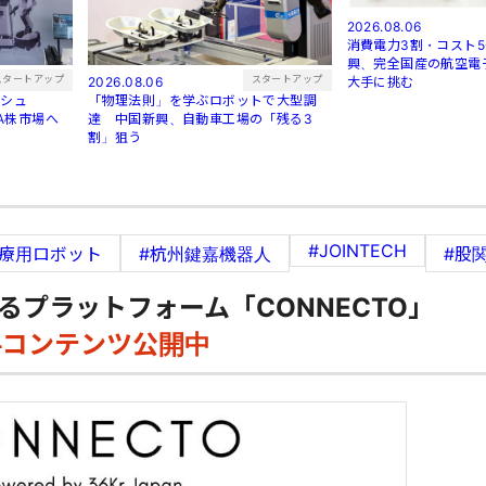
2026.08.06
消費電力3割・コスト5
興、完全国産の航空電
スタートアップ
スタートアップ
2026.08.06
大手に挑む
ラッシュ
「物理法則」を学ぶロボットで大型調
はA株市場へ
達 中国新興、自動車工場の「残る3
割」狙う
#JOINTECH
医療用ロボット
#杭州鍵嘉機器人
#股
るプラットフォーム「CONNECTO」
料コンテンツ公開中