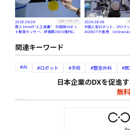
スタートアップ
2026.08.06
2026.08.06
厚さ3mmの"人工皮膚" 中国発ロボッ
中国人型ロボット、IPO
ト触覚センサー、評価額2400億円に
AGIBOTが香港、Unitree
関連キーワード
#AI
#ロボット
#手術
#整形外科
#
日本企業のDXを促進す
無