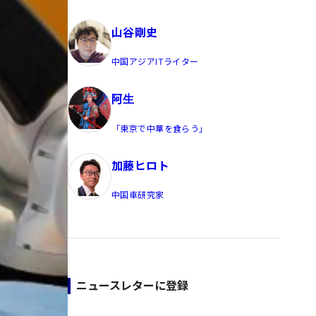
員/Yahoo公式コメンテーター
山谷剛史
中国アジアITライター
阿生
「東京で中華を食らう」
加藤ヒロト
中国車研究家
ニュースレターに登録