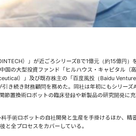
NTECH）」が近ごろシリーズBで1億元（約15億円）
中国の大型投資ファンド「ヒルハウス・キャピタル（
utical）」及び既存株主の「百度風投（Baidu Ventur
al）」が引き続き財務顧問を務めた。同社は年初にもシリーズ
関節置換術ロボットの臨床登録や新製品の研究開発に充
形外科手術ロボットの自社開発と生産を手掛けるほか、精
後と全プロセスをカバーしている。