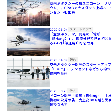
空飛ぶタクシーの独ユニコーン「リ
ウム」、SPACでナスダック上場へ 
ンセントも出資
スタートアップ
2020.06.04
「空飛ぶクルマ」開発の「億航
（EHang）」、物流分野で世界初と
るAAV試験運用許可を取得
短信
2020.04.09
空飛ぶタクシー開発のスタートアッ
「Lilium」、テンセントなどから約26
億円を調達
短信
2020.03.25
ドローン開発「億航（EHang）」上
後初の決算報告、売上高80%増も黒
転換ならず