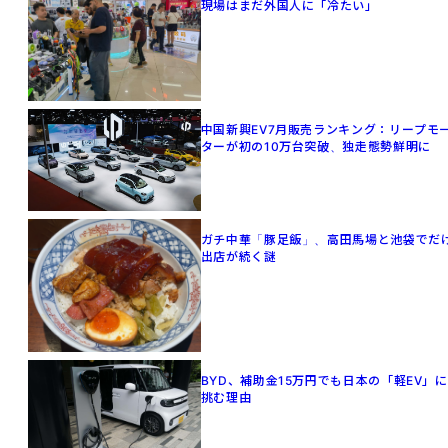
現場はまだ外国人に「冷たい」
中国新興EV7月販売ランキング：リープモ
ターが初の10万台突破、独走態勢鮮明に
ガチ中華「豚足飯」、高田馬場と池袋でだ
出店が続く謎
BYD、補助金15万円でも日本の「軽EV」に
挑む理由