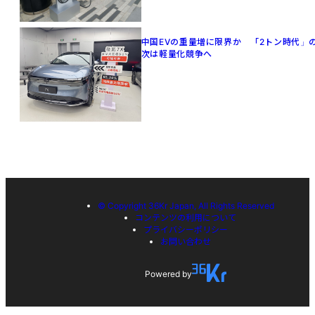
中国EVの重量増に限界か 「2トン時代」
次は軽量化競争へ
© Copyright 36Kr Japan, All Rights Reserved
コンテンツの利用について
プライバシーポリシー
お問い合わせ
Powered by