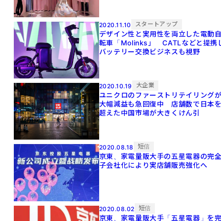
スタートアップ
2020.11.10
デザイン性と実用性を両立した電動
転車「Molinks」 CATLなどと提携
バッテリー交換ビジネスも視野
大企業
2020.10.19
ユニクロのファーストリテイリング
大幅減益も急回復中 店舗数で日本
超えた中国市場が大きくけん引
短信
2020.08.18
京東、家電量販大手の五星電器の完
子会社化により実店舗販売強化へ
短信
2020.08.02
京東、家電量販大手「五星電器」を