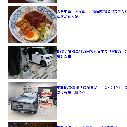
ガチ中華「豚足飯」、高田馬場と池袋でだ
出店が続く謎
BYD、補助金15万円でも日本の「軽EV」に
挑む理由
中国EVの重量増に限界か 「2トン時代」
次は軽量化競争へ