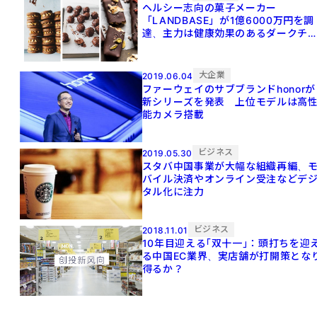
ヘルシー志向の菓子メーカー
「LANDBASE」が1億6000万円を調
達、主力は健康効果のあるダークチ
コレート
大企業
2019.06.04
ファーウェイのサブブランドhonorが
新シリーズを発表 上位モデルは高
能カメラ搭載
ビジネス
2019.05.30
スタバ中国事業が大幅な組織再編、
バイル決済やオンライン受注などデ
タル化に注力
ビジネス
2018.11.01
10年目迎える｢双十一｣：頭打ちを迎
る中国EC業界、実店舗が打開策とな
得るか？