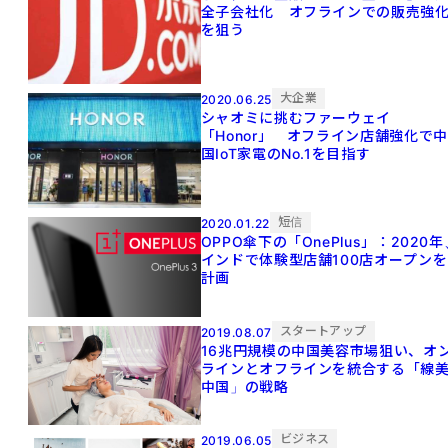
全子会社化 オフラインでの販売強
を狙う
大企業
2020.06.25
シャオミに挑むファーウェイ
「Honor」 オフライン店舗強化で中
国IoT家電のNo.1を目指す
短信
2020.01.22
OPPO傘下の「OnePlus」：2020年
インドで体験型店舗100店オープンを
計画
スタートアップ
2019.08.07
16兆円規模の中国美容市場狙い、オ
ラインとオフラインを統合する「線
中国」の戦略
ビジネス
2019.06.05