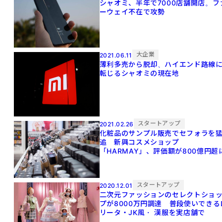
シャオミ、半年で7000店舗開店。フ
ーウェイ不在で攻勢
大企業
2021.06.11
薄利多売から脱却、ハイエンド路線
転じるシャオミの現在地
スタートアップ
2021.02.26
化粧品のサンプル販売でセフォラを
追 新興コスメショップ
「HARMAY」、評価額が800億円超
スタートアップ
2020.12.01
二次元ファッションのセレクトショ
プが8000万円調達 普段使いできる
リータ・JK風・ 漢服を実店舗で