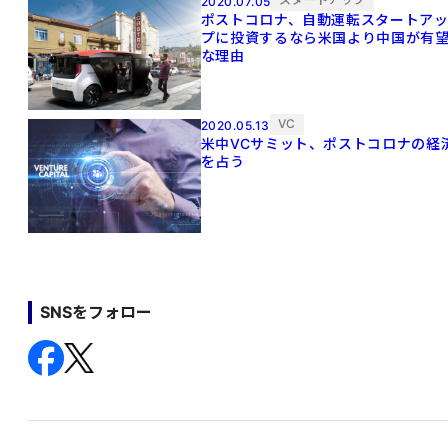
2020.07.05
ポストコロナ、自動運転スタートア
プに投資するなら米国より中国が有
な理由
VC
2020.05.13
米中VCサミット、ポストコロナの経
を占う
SNSをフォロー