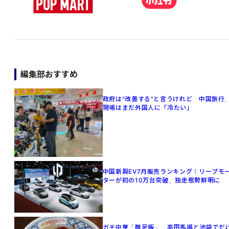
編集部おすすめ
政府は"改善する"と言うけれど 中国旅行
現場はまだ外国人に「冷たい」
中国新興EV7月販売ランキング：リープモ
ターが初の10万台突破、独走態勢鮮明に
ガチ中華「豚足飯」、高田馬場と池袋でだ