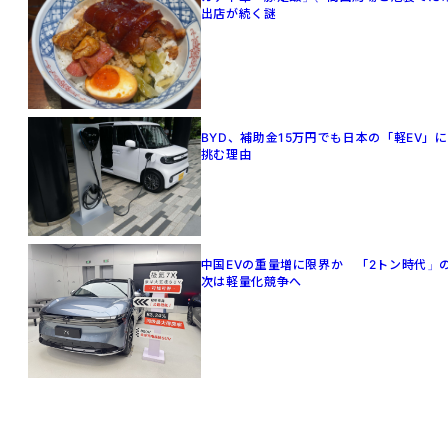
出店が続く謎
BYD、補助金15万円でも日本の「軽EV」に
挑む理由
中国EVの重量増に限界か 「2トン時代」
次は軽量化競争へ