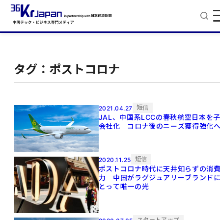
タグ：ポストコロナ
短信
2021.04.27
JAL、中国系LCCの春秋航空日本を
会社化 コロナ後のニーズ獲得強化
短信
2020.11.25
ポストコロナ時代に天井知らずの消
力 中国がラグジュアリーブランド
とって唯一の光
スタートアップ