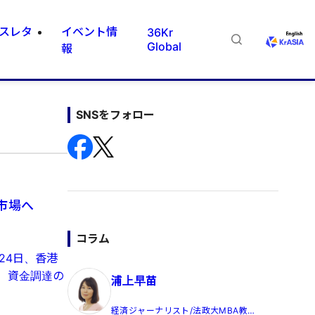
スレタ
イベント情
36Kr
Global
報
SNSをフォロー
株市場へ
コラム
24日、香港
、資金調達の
浦上早苗
経済ジャーナリスト/法政大MBA教