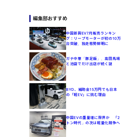
編集部おすすめ
中国新興EV7月販売ランキン
グ：リープモーターが初の10万
台突破、独走態勢鮮明に
ガチ中華「豚足飯」、高田馬場
と池袋でだけ出店が続く謎
BYD、補助金15万円でも日本
の「軽EV」に挑む理由
中国EVの重量増に限界か 「2
トン時代」の次は軽量化競争へ