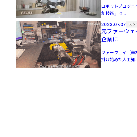
ロボットプロジェ
創技術」は...
2023.07.07
スタ
元ファーウェ
企業に
ファーウェイ（華
掛け始めた人工知..