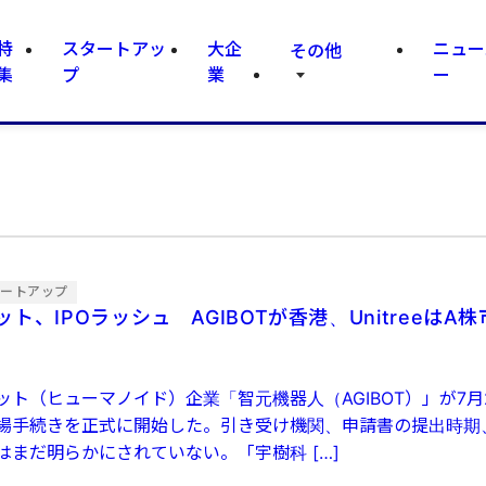
特
スタートアッ
大企
ニュー
その他
集
プ
業
ー
タートアップ
ト、IPOラッシュ AGIBOTが香港、UnitreeはA
ット（ヒューマノイド）企業「智元機器人（AGIBOT）」が7月
場手続きを正式に開始した。引き受け機関、申請書の提出時期
はまだ明らかにされていない。「宇樹科 […]