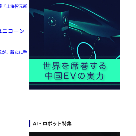
業「上海智元新
ユニコーン
氏が、新たに手
AI・ロボット特集