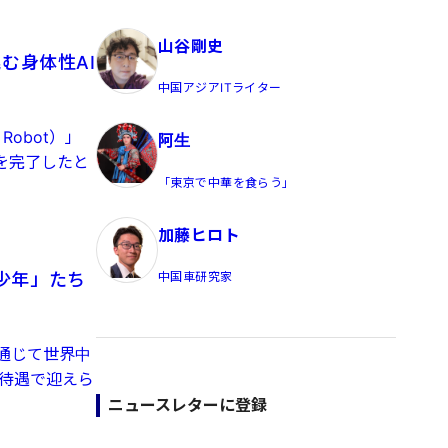
員/Yahoo公式コメンテーター
山谷剛史
む身体性AI
中国アジアITライター
obot）」
阿生
を完了したと
「東京で中華を食らう」
加藤ヒロト
少年」たち
中国車研究家
通じて世界中
の待遇で迎えら
ニュースレターに登録