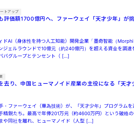
タートアップ
も評価額1700億円へ、ファーウェイ「天才少年」が挑
ドAI（身体性を持つ人工知能）開発企業「墨奇智能（Morphi R
ンジェルラウンドで10億元（約240億円）を超える資金を調達
バグループとテンセント（ […]
業
を去り、中国ヒューマノイド産業の主役になる「天才
手・ファーウェイ（華為技術）が、「天才少年」プログラムを
手精鋭たち。最高で年俸201万元（約4600万円）という破格
まや同社を離れ、ヒューマノイド（人型 […]