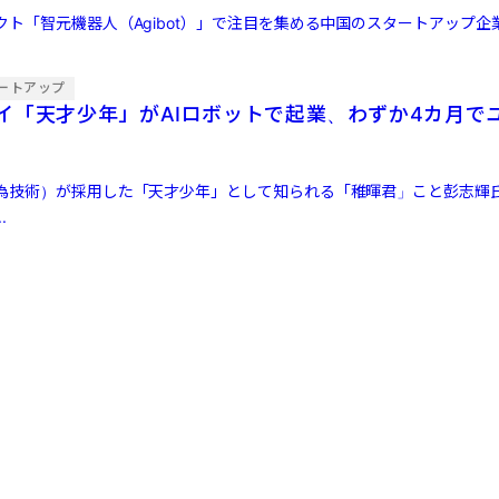
クト「智元機器人（Agibot）」で注目を集める中国のスタートアップ企
ートアップ
イ「天才少年」がAIロボットで起業、わずか4カ月で
為技術）が採用した「天才少年」として知られる「稚暉君」こと彭志輝
.