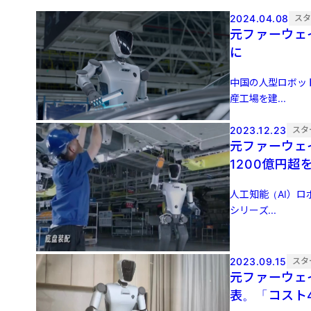
2024.04.08
ス
元ファーウェ
に
中国の人型ロボッ
産工場を建...
2023.12.23
スタ
元ファーウェ
1200億円超
人工知能（AI）ロ
シリーズ...
2023.09.15
スタ
元ファーウェ
表。「コスト