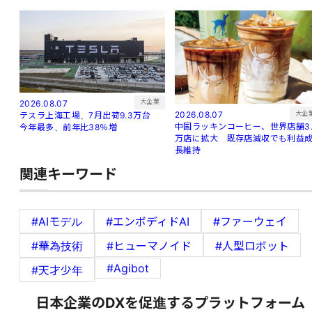
大企業
2026.08.07
大企
2026.08.07
テスラ上海工場、7月出荷9.3万台
中国ラッキンコーヒー、世界店舗3.
今年最多、前年比38％増
万店に拡大 既存店減収でも利益
長維持
関連キーワード
#AIモデル
#エンボディドAI
#ファーウェイ
#華為技術
#ヒューマノイド
#人型ロボット
#Agibot
#天才少年
日本企業のDXを促進するプラットフォーム