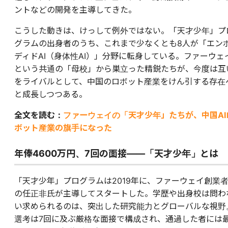
ントなどの開発を主導してきた。
こうした動きは、けっして例外ではない。「天才少年」プ
グラムの出身者のうち、これまで少なくとも8人が「エン
ディドAI（身体性AI）」分野に転身している。ファーウェ
という共通の「母校」から巣立った精鋭たちが、今度は互
をライバルとして、中国のロボット産業をけん引する存在
と成長しつつある。
全文を読む：
ファーウェイの「天才少年」たちが、中国AI
ボット産業の旗手になった
年俸4600万円、7回の面接――「天才少年」とは
「天才少年」プログラムは2019年に、ファーウェイ創業
の任正非氏が主導してスタートした。学歴や出身校は問わ
い求められるのは、突出した研究能力とグローバルな視野
選考は7回に及ぶ厳格な面接で構成され、通過した者には