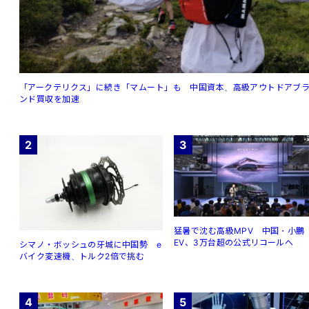
「アークテリクス」に続き「マムート」も 中国資本、高級アウトドアブ
ンド買収を加速
2
3
猛暑で沈む高級MPV 中国・小鵬
EV、3万台超の公式リコールへ
シマノ・ボッシュの牙城に中国勢 e
バイク変速機、トルク2倍で挑む
4
5