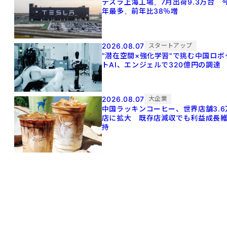
テスラ上海工場、7月出荷9.3万台 
年最多、前年比38％増
2026.08.07
スタートアップ
"潜在空間×強化学習"で挑む中国ロボ
トAI、エンジェルで320億円の調達
2026.08.07
大企業
中国ラッキンコーヒー、世界店舗3.6
店に拡大 既存店減収でも利益成長
持