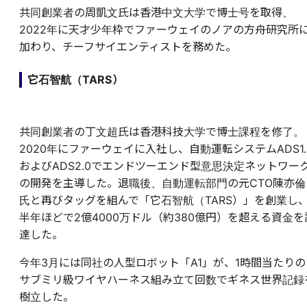
共同創業者の周凱文氏は香港中文大学で博士号を取得、
2022年に天才少年枠でファーウェイのノアの方舟研究所
加わり、チーフサイエンティストを務めた。
它石智航（TARS）
共同創業者の丁文超氏は香港科技大学で博士課程を修了。
2020年にファーウェイに入社し、自動運転システムADS1.
およびADS2.0でエンドツーエンド型意思決定ネットワー
の開発を主導した。退職後、自動運転部門の元CTO陳亦倫
氏と再びタッグを組んで「它石智航（TARS）」を創業し
半年ほどで2億4000万ドル（約380億円）を超える資金を
達した。
今年3月には同社の人型ロボット「A1」が、1時間当たりの
サブミリ級ワイヤハーネス組み立て回数でギネス世界記録
樹立した。