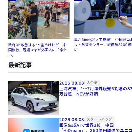
厚さ3mmの"人工皮膚" 中国発ロ
ット触覚センサー、評価額2400億
政府は"改善する"と言うけれど 中
に
国旅行、現場はまだ外国人に「冷た
い」
最新記事
2026.08.08
大企業
上海汽車、1～7月海外販売5割増の8
万台超 NEVが好調
2026.08.08
スタートアップ
画像生成AIで世界3位 中国
「HiDream」、350億円調達でユニ