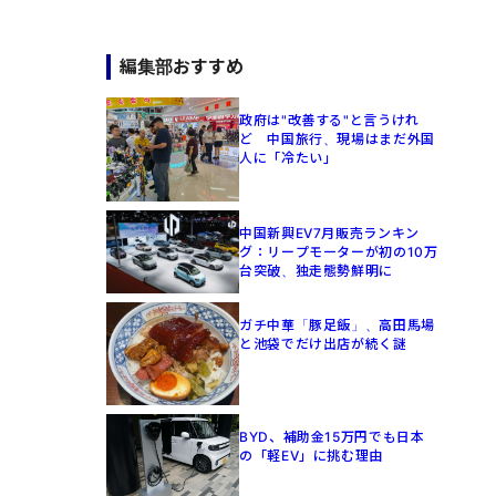
編集部おすすめ
政府は"改善する"と言うけれ
ど 中国旅行、現場はまだ外国
人に「冷たい」
中国新興EV7月販売ランキン
グ：リープモーターが初の10万
台突破、独走態勢鮮明に
ガチ中華「豚足飯」、高田馬場
と池袋でだけ出店が続く謎
BYD、補助金15万円でも日本
の「軽EV」に挑む理由