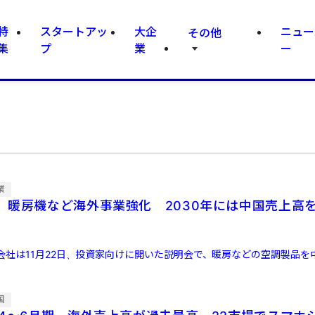
特
スタートアッ
大企
ニュー
その他
集
プ
業
ー
業
、暖房機など海外事業強化 2030年には中国売上高
会社は11月22日、投資家向けに開いた説明会で、暖房などの空調製品を
国