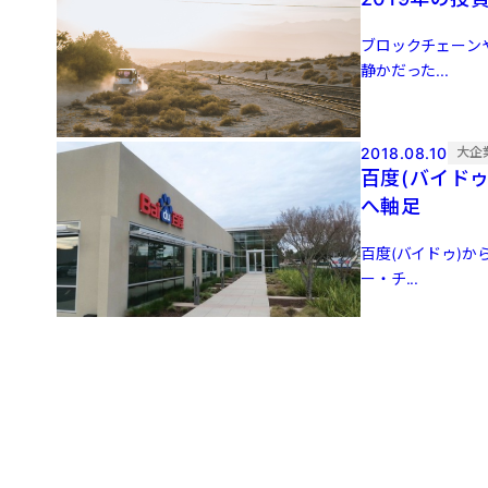
ブロックチェーンや
静かだった...
2018.08.10
大企
百度(バイド
へ軸足
百度(バイドゥ)か
ー・チ...