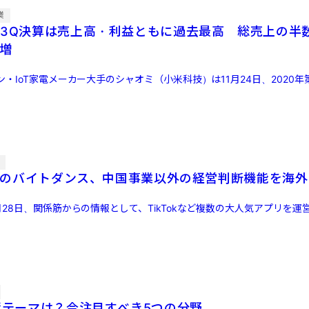
業
年3Q決算は売上高・利益ともに過去最高 総売上の半
％増
・IoT家電メーカー大手のシャオミ（小米科技）は11月24日、2020年
信
親会社のバイトダンス、中国事業以外の経営判断機能を海
28日、関係筋からの情報として、TikTokなど複数の大人気アプリを運
投資テーマは？今注目すべき5つの分野