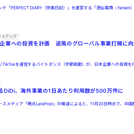
「PERFECT DIARY（完美日記）」を運営する「逸仙電商（Yatsen）」
ートアップ
が日本企業への投資を計画 逆風のグローバル事業打開に
リTikTokを運営するバイトダンス（字節跳動）が、日本企業への投資を
DiDi、海外事業の1日あたり利用数が500万件に
スメディア「晩点LatePost」の報道によると、11月20日時点で、中