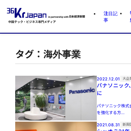
注目記
事
タグ：海外事業
2022.12.01
大企
パナソニック
に
パナソニック株式
を強化する方...
2021.08.31
新興