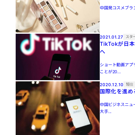
中国発コスメブランド
2021.01.27
スタ
TikTok
へ
ショート動画アプ
ことが20...
2020.12.10
短信
国際化を進める
中国ビジネスニュー
大手...