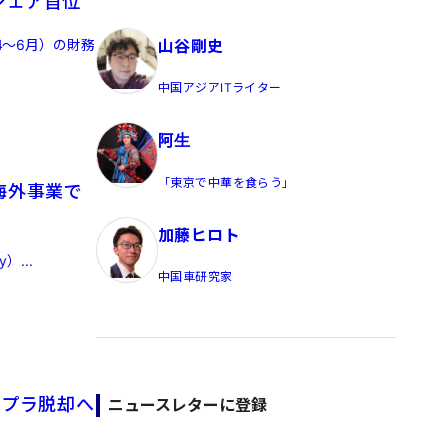
シェア首位
員/Yahoo公式コメンテーター
4～6月）の財務
山谷剛史
中国アジアITライター
阿生
「東京で中華を食らう」
海外事業で
加藤ヒロト
）...
中国車研究家
チプラ脱却へ
ニュースレターに登録