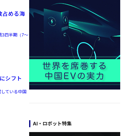
数占める海
第3四半期（7～
外にシフト
営している中国
AI・ロボット特集