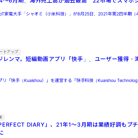
年4～6月期、海外売上高が過去最高 22市場でスマホ
oT家電大手「シャオミ（小米科技）」が8月25日、2021年第2四半期（
ートアップ
のジレンマ。短編動画アプリ「快手」、ユーザー獲得・
快手（Kuaishou）」を運営する「快手科技（Kuaishou Technology
業
ERFECT DIARY」、21年1～3月期は業績好調もプ
に