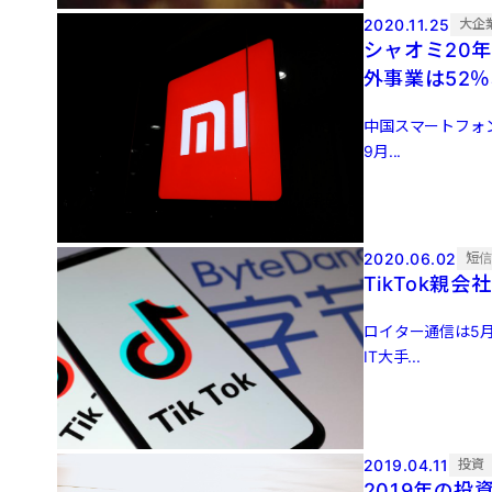
2020.11.25
大企
シャオミ20
外事業は52
中国スマートフォン
9月...
2020.06.02
短
TikTok
ロイター通信は5月
IT大手...
2019.04.11
投資
2019年の