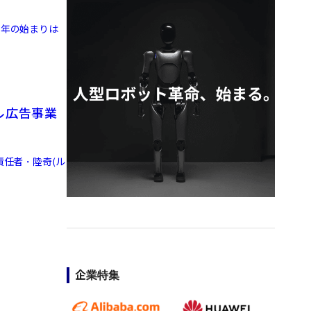
9年の始まりは
ル広告事業
責任者・陸奇(ル
企業特集