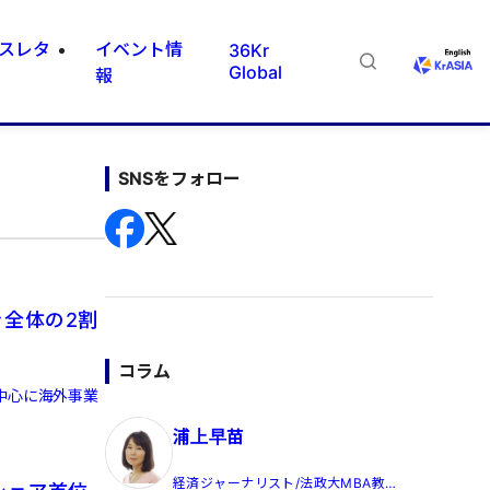
スレタ
イベント情
36Kr
Global
報
SNSをフォロー
を全体の2割
コラム
中心に海外事業
浦上早苗
経済ジャーナリスト/法政大MBA教