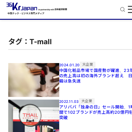
タグ：T-mall
大企業
2024.01.20
中国化粧品市場で国産勢が躍進、23
の売上高は初の海外ブランド超え 
韓は急失速
大企業
2022.11.03
アリババ「独身の日」セール開始、1
間で102ブランドが売上高約20億円
突破