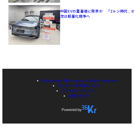
中国EVの重量増に限界か 「2トン時代」
次は軽量化競争へ
© Copyright 36Kr Japan, All Rights Reserved
コンテンツの利用について
プライバシーポリシー
お問い合わせ
Powered by