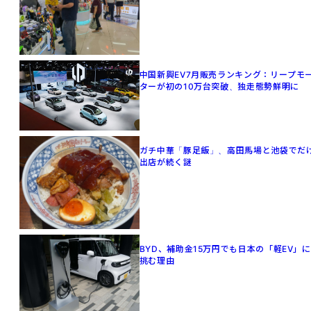
中国新興EV7月販売ランキング：リープモ
ターが初の10万台突破、独走態勢鮮明に
ガチ中華「豚足飯」、高田馬場と池袋でだ
出店が続く謎
BYD、補助金15万円でも日本の「軽EV」に
挑む理由