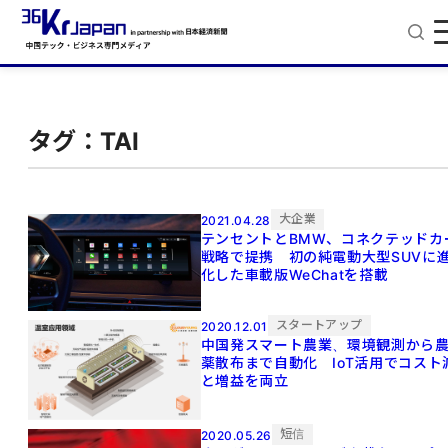
タグ：TAI
大企業
2021.04.28
テンセントとBMW、コネクテッドカ
戦略で提携 初の純電動大型SUVに
化した車載版WeChatを搭載
スタートアップ
2020.12.01
中国発スマート農業、環境観測から
薬散布まで自動化 IoT活用でコスト
と増益を両立
短信
2020.05.26