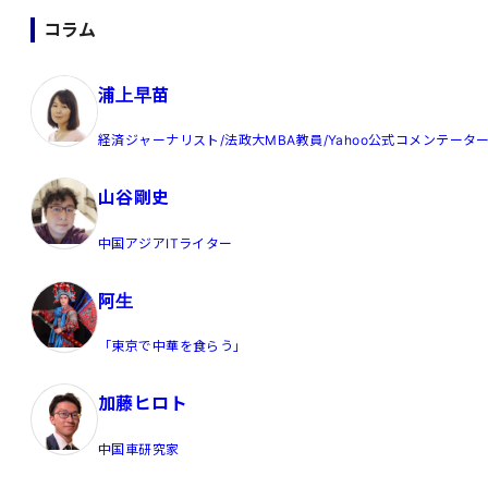
コラム
浦上早苗
経済ジャーナリスト/法政大MBA教員/Yahoo公式コメンテータ
山谷剛史
中国アジアITライター
阿生
「東京で中華を食らう」
加藤ヒロト
中国車研究家