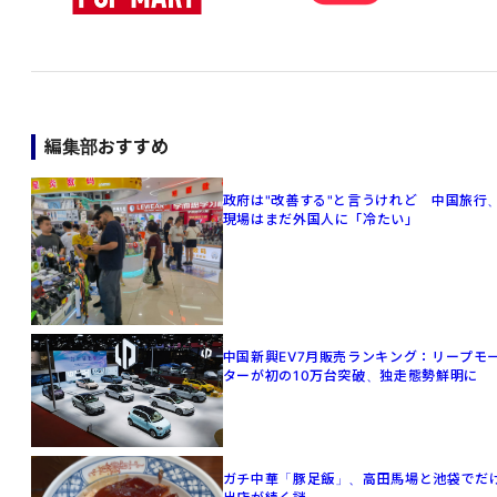
編集部おすすめ
政府は"改善する"と言うけれど 中国旅行
現場はまだ外国人に「冷たい」
中国新興EV7月販売ランキング：リープモ
ターが初の10万台突破、独走態勢鮮明に
ガチ中華「豚足飯」、高田馬場と池袋でだ