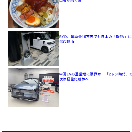
出店が続く謎
BYD、補助金15万円でも日本の「軽EV」に
挑む理由
中国EVの重量増に限界か 「2トン時代」
次は軽量化競争へ