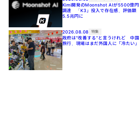
Kimi開発のMoonshot AIが5500億円
調達 「K3」投入で存在感、評価額
5.5兆円に
2026.08.08
特集
政府は"改善する"と言うけれど 中
旅行、現場はまだ外国人に「冷たい