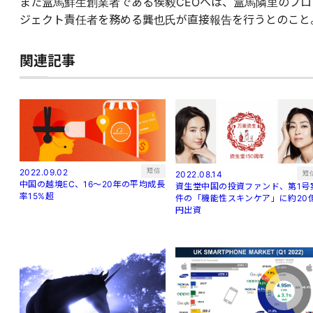
また盒馬鮮生創業者である侯毅CEOへは、盒馬隣里のプロ
ジェクト責任者を務める龔也氏が直接報告を行うとのこと
関連記事
短信
2022.09.02
短
2022.08.14
中国の越境EC、16～20年の平均成長
資生堂中国の投資ファンド、第1号
率15%超
件の「機能性スキンケア」に約20
円出資