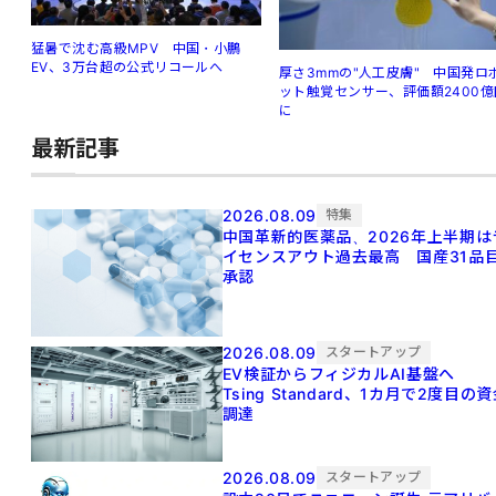
猛暑で沈む高級MPV 中国・小鵬
EV、3万台超の公式リコールへ
厚さ3mmの"人工皮膚" 中国発ロ
ット触覚センサー、評価額2400億
に
最新記事
2026.08.09
特集
中国革新的医薬品、2026年上半期は
イセンスアウト過去最高 国産31品
承認
2026.08.09
スタートアップ
EV検証からフィジカルAI基盤へ
Tsing Standard、1カ月で2度目の
調達
2026.08.09
スタートアップ