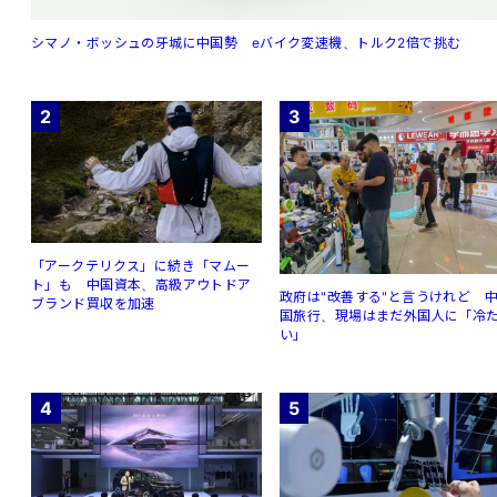
シマノ・ボッシュの牙城に中国勢 eバイク変速機、トルク2倍で挑む
2
3
「アークテリクス」に続き「マムー
ト」も 中国資本、高級アウトドア
政府は"改善する"と言うけれど 
ブランド買収を加速
国旅行、現場はまだ外国人に「冷
い」
4
5