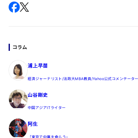
コラム
浦上早苗
経済ジャーナリスト/法政大MBA教員/Yahoo公式コメンテータ
山谷剛史
中国アジアITライター
阿生
「東京で中華を食らう」