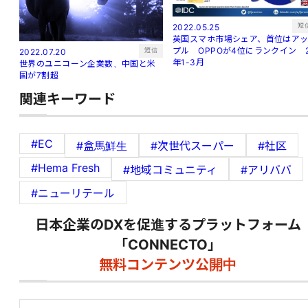
短
2022.05.25
英国スマホ市場シェア、首位はア
プル OPPOが4位にランクイン 
短信
2022.07.20
年1-3月
世界のユニコーン企業数、中国と米
国が7割超
関連キーワード
#EC
#盒馬鮮生
#次世代スーパー
#社区
#Hema Fresh
#地域コミュニティ
#アリババ
#ニューリテール
日本企業のDXを促進するプラットフォーム
「CONNECTO」
無料コンテンツ公開中