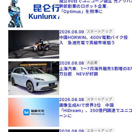
設立90日でユニコーン誕生 元アリババ
幹部創業のロボット企業、
「Optimus」を照準に
2026.08.09
スタートアップ
中国HORWIN、400V電動バイク投
入 急速充電で高級市場狙う
2026.08.08
大企業
上海汽車、1～7月海外販売5割増の8
万台超 NEVが好調
2026.08.08
スタートアップ
画像生成AIで世界3位 中国
「HiDream」、350億円調達でユニ
ーンに
2026.08.08
スタートアップ