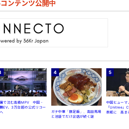
料コンテンツ公開中
3
4
5
暑で沈む高級MPV 中国・
中国ヒューマ
鵬EV、3万台超の公式リコー
「Unitree
ガチ中華「豚足飯」、高田馬場
へ
表紙に 高ま
と池袋でだけ出店が続く謎
規制