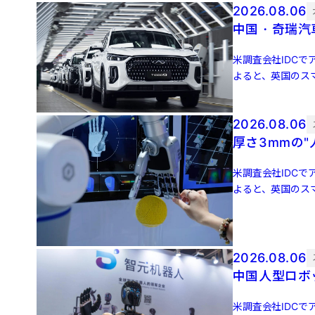
2026.08.06
中国・奇瑞汽
米調査会社IDCでア
よると、英国のスマ
増 […]
2026.08.06
厚さ3mmの
米調査会社IDCでア
よると、英国のスマ
増 […]
2026.08.06
中国人型ロボッ
米調査会社IDCでア