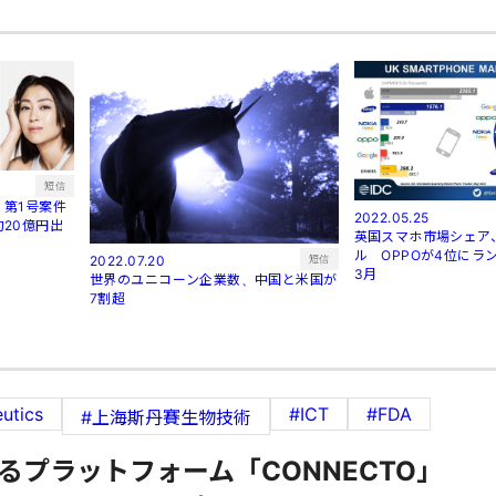
短信
第1号案件
2022.05.25
20億円出
英国スマホ市場シェア
ル OPPOが4位にラン
短信
2022.07.20
3月
世界のユニコーン企業数、中国と米国が
7割超
eutics
#ICT
#FDA
#上海斯丹賽生物技術
るプラットフォーム「CONNECTO」