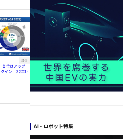
短信
、首位はアップ
クイン 22年1-
AI・ロボット特集