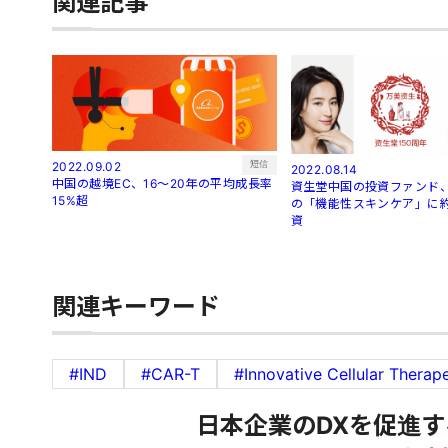
関連記事
短信
2022.09.02
2022.08.14
中国の越境EC、16～20年の平均成長率
資生堂中国の投資ファンド、
15%超
の「機能性スキンケア」に約
資
関連キーワード
#IND
#CAR-T
#Innovative Cellular Therap
日本企業のDXを促進す