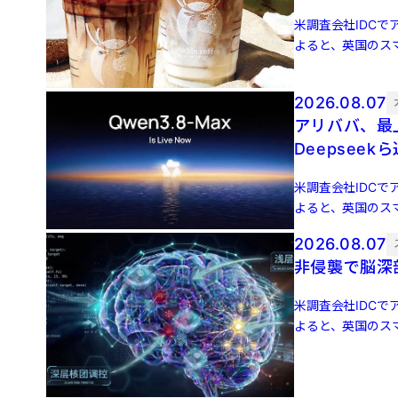
米調査会社IDCでア
よると、英国のスマ
増 […]
2026.08.07
アリババ、最上
Deepseek
米調査会社IDCでア
よると、英国のスマ
増 […]
2026.08.07
非侵襲で脳深
米調査会社IDCでア
よると、英国のスマ
増 […]