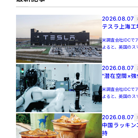
2026.08.07
テスラ上海工
米調査会社IDCでア
よると、英国のスマ
増 […]
2026.08.07
"潜在空間×
米調査会社IDCでア
よると、英国のスマ
増 […]
2026.08.07
中国ラッキン
持