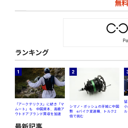
無
ランキング
1
2
猛
「アークテリクス」に続き「マ
シマノ・ボッシュの牙城に中国
小
ムート」も 中国資本、高級ア
勢 eバイク変速機、トルク2
ル
ウトドアブランド買収を加速
倍で挑む
最新記事