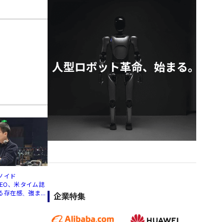
ノイド
」CEO、米タイム誌
る存在感、強まる
企業特集