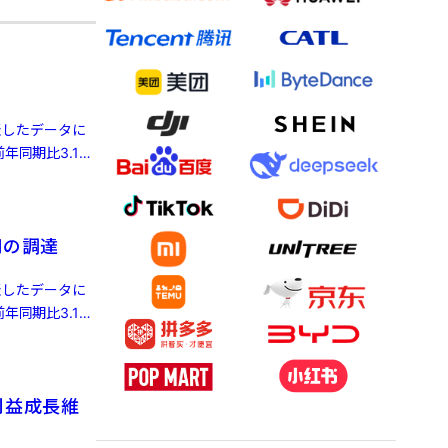
発表したデータに
年同期比3.1%
円の調達
発表したデータに
年同期比3.1%
利益成長維