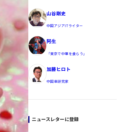
員/Yahoo公式コメンテーター
山谷剛史
中国アジアITライター
阿生
「東京で中華を食らう」
加藤ヒロト
中国車研究家
ニュースレターに登録