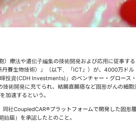
T細胞）療法や遺伝子編集の技術開発および応用に従事す
tics （上海斯丹賽生物技術）」（以下、「ICT」）が、4000万ド
(CDH Investments)」のベンチャー・グロース
ォームの技術開発に充てられ、結腸直腸癌など固形がんの細
を加速するという。
、同社CoupledCAR®プラットフォームで開発した固形
試験開始届）を承認したとのこと。