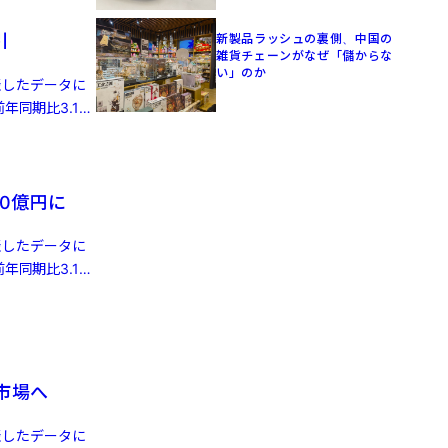
引
新製品ラッシュの裏側、中国の
雑貨チェーンがなぜ「儲からな
い」のか
発表したデータに
年同期比3.1%
0億円に
発表したデータに
年同期比3.1%
株市場へ
発表したデータに