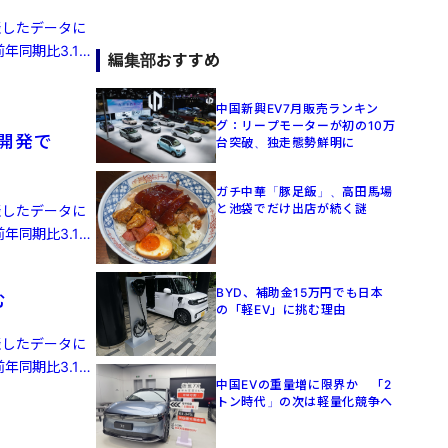
発表したデータに
年同期比3.1%
編集部おすすめ
中国新興EV7月販売ランキン
グ：リープモーターが初の10万
律開発で
台突破、独走態勢鮮明に
ガチ中華「豚足飯」、高田馬場
と池袋でだけ出店が続く謎
発表したデータに
年同期比3.1%
BYD、補助金15万円でも日本
む
の「軽EV」に挑む理由
発表したデータに
年同期比3.1%
中国EVの重量増に限界か 「2
トン時代」の次は軽量化競争へ