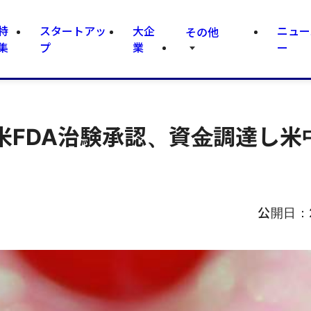
特
スタートアッ
大企
ニュー
その他
集
プ
業
ー
が米FDA治験承認、資金調達し米
公開日：