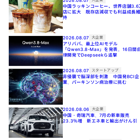
2026.08.07
中国ラッキンコーヒー、世界店舗3.6
店に拡大 既存店減収でも利益成長
持
2026.08.07
大企業
アリババ、最上位AIモデル
「Qwen3.8-Max」を発表。16日間
律開発でDeepseekら追撃
2026.08.07
スタートアップ
非侵襲で脳深部を刺激 中国発BCI企
業、パーキンソン病治療に挑む
2026.08.06
大企業
中国・奇瑞汽車、7月の新車販売
23.3％増 新エネ車と輸出がけん引