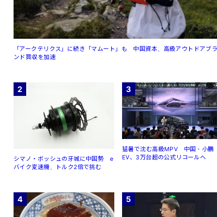
「アークテリクス」に続き「マムート」も 中国資本、高級アウトドアブ
ンド買収を加速
2
3
猛暑で沈む高級MPV 中国・小鵬
EV、3万台超の公式リコールへ
シマノ・ボッシュの牙城に中国勢 e
バイク変速機、トルク2倍で挑む
4
5