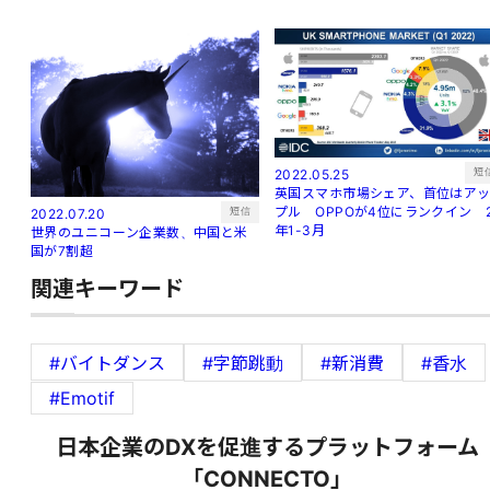
短
2022.05.25
英国スマホ市場シェア、首位はア
プル OPPOが4位にランクイン 
短信
2022.07.20
年1-3月
世界のユニコーン企業数、中国と米
国が7割超
関連キーワード
#バイトダンス
#字節跳動
#新消費
#香水
#Emotif
日本企業のDXを促進するプラットフォーム
「CONNECTO」