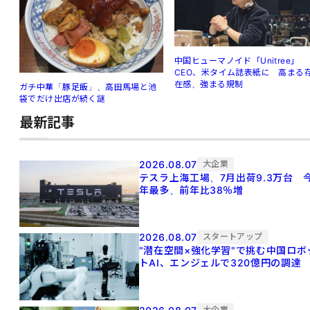
中国ヒューマノイド「Unitree」
CEO、米タイム誌表紙に 高まる
在感、強まる規制
ガチ中華「豚足飯」、高田馬場と池
袋でだけ出店が続く謎
最新記事
2026.08.07
大企業
テスラ上海工場、7月出荷9.3万台 
年最多、前年比38％増
2026.08.07
スタートアップ
"潜在空間×強化学習"で挑む中国ロボ
トAI、エンジェルで320億円の調達
大企業