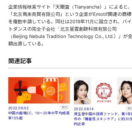
企業情報検索サイト「天眼査（Tianyancha）」によると
「北京焉来商貿有限公司」という企業がEmotif関連の商標
を複数申請している。同社は2019年11月に設立され、バイ
トダンスの完全子会社「北京星雲創跡科技有限公司
（Beijing Nebula Tradition Technology Co., Ltd.）」が
額出資している。
関連記事
短信
2022.09.02
短
2022.08.14
中国の越境EC、16～20年の平均成長
資生堂中国の投資ファンド、第1号
率15%超
件の「機能性スキンケア」に約20
円出資